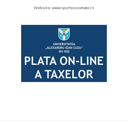
Website:
www.sportsisocietate.ro