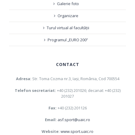
Galerie foto
Organizare
Turul virtual al facultății
Programul „EURO 200”
CONTACT
Adresa:
Str. Toma Cozma nr.3, Iaşi, România, Cod 700554
Telefon secretariat:
+40 (232) 201026; decanat: +40 (232)
201027
Fax:
+40 (232) 201126
Email:
asf.sport@uaic.ro
Website:
www.sport.uaic.ro