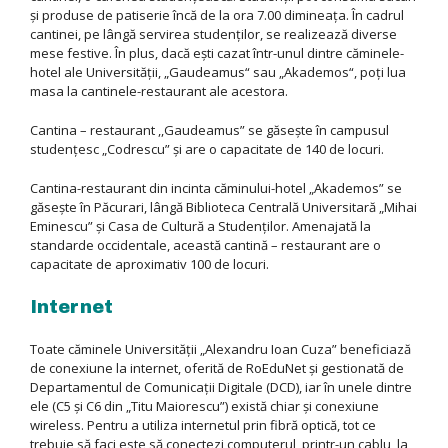
şi produse de patiserie încă de la ora 7.00 dimineaţa. În cadrul
cantinei, pe lângă servirea studenţilor, se realizează diverse
mese festive. În plus, dacă eşti cazat într-unul dintre căminele-
hotel ale Universităţii, „Gaudeamus“ sau „Akademos“, poţi lua
masa la cantinele-restaurant ale acestora.
Cantina – restaurant ,,Gaudeamus” se găseşte în campusul
studenţesc „Codrescu” şi are o capacitate de 140 de locuri.
Cantina-restaurant din incinta căminului-hotel „Akademos” se
găseşte în Păcurari, lângă Biblioteca Centrală Universitară „Mihai
Eminescu” şi Casa de Cultură a Studenţilor. Amenajată la
standarde occidentale, această cantină – restaurant are o
capacitate de aproximativ 100 de locuri.
Internet
Toate căminele Universităţii „Alexandru Ioan Cuza” beneficiază
de conexiune la internet, oferită de RoEduNet şi gestionată de
Departamentul de Comunicaţii Digitale (DCD), iar în unele dintre
ele (C5 şi C6 din „Titu Maiorescu”) există chiar şi conexiune
wireless. Pentru a utiliza internetul prin fibră optică, tot ce
trebuie să faci este să conectezi computerul, printr-un cablu, la