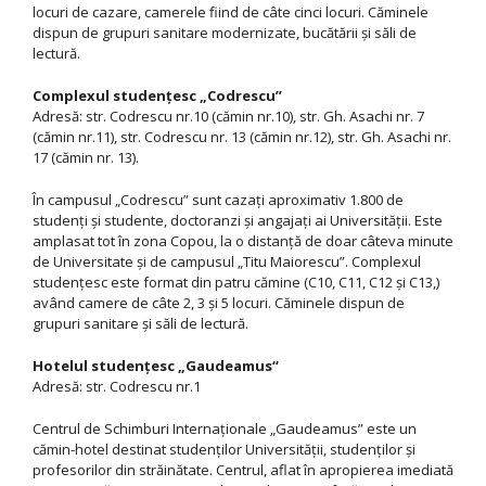
locuri de cazare, camerele fiind de câte cinci locuri. Căminele
dispun de grupuri sanitare modernizate, bucătării şi săli de
lectură.
Complexul studenţesc „Codrescu”
Adresă: str. Codrescu nr.10 (cămin nr.10), str. Gh. Asachi nr. 7
(cămin nr.11), str. Codrescu nr. 13 (cămin nr.12), str. Gh. Asachi nr.
17 (cămin nr. 13).
În campusul „Codrescu” sunt cazaţi aproximativ 1.800 de
studenţi şi studente, doctoranzi şi angajaţi ai Universităţii. Este
amplasat tot în zona Copou, la o distanţă de doar câteva minute
de Universitate şi de campusul „Titu Maiorescu”. Complexul
studenţesc este format din patru cămine (C10, C11, C12 şi C13,)
având camere de câte 2, 3 şi 5 locuri. Căminele dispun de
grupuri sanitare şi săli de lectură.
Hotelul studenţesc „Gaudeamus“
Adresă: str. Codrescu nr.1
Centrul de Schimburi Internaţionale „Gaudeamus” este un
cămin-hotel destinat studenţilor Universităţii, studenţilor şi
profesorilor din străinătate. Centrul, aflat în apropierea imediată