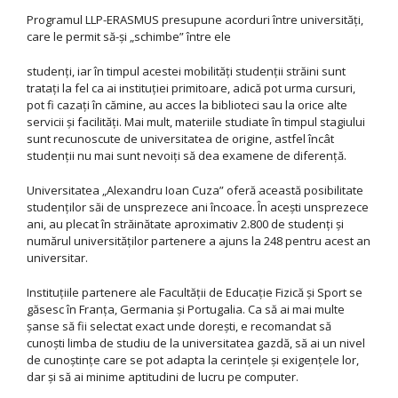
Programul LLP-ERASMUS presupune acorduri între universităţi,
care le permit să-şi „schimbe” între ele
studenţi, iar în timpul acestei mobilităţi studenţii străini sunt
trataţi la fel ca ai instituţiei primitoare, adică pot urma cursuri,
pot fi cazaţi în cămine, au acces la biblioteci sau la orice alte
servicii şi facilităţi. Mai mult, materiile studiate în timpul stagiului
sunt recunoscute de universitatea de origine, astfel încât
studenţii nu mai sunt nevoiţi să dea examene de diferenţă.
Universitatea „Alexandru Ioan Cuza” oferă această posibilitate
studenţilor săi de unsprezece ani încoace. În aceşti unsprezece
ani, au plecat în străinătate aproximativ 2.800 de studenţi şi
numărul universităţilor partenere a ajuns la 248 pentru acest an
universitar.
Instituţiile partenere ale Facultăţii de Educaţie Fizică şi Sport se
găsesc în Franţa, Germania şi Portugalia. Ca să ai mai multe
şanse să fii selectat exact unde doreşti, e recomandat să
cunoşti limba de studiu de la universitatea gazdă, să ai un nivel
de cunoştinţe care se pot adapta la cerinţele şi exigenţele lor,
dar şi să ai minime aptitudini de lucru pe computer.