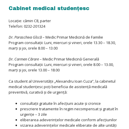
Cabinet medical studenţesc
Locaţie: cămin C8, parter
Telefon: 0232-201324
Dr. Paraschiva Gîscă
– Medic Primar Medicină de Familie
Program consultaţii: Luni, miercuri şi vineri, orele 13.30 – 18.30,
marţi şi joi, orele 8.00 – 13.00
Dr. Carmen Cărare
– Medic Primar Medicină Generală
Program consultaţii: Luni, miercuri şi vineri, orele 8.00 – 13.00,
marţi şi joi, orele 13.00 – 18.00
Ca student al Universităţii „Alexandru Ioan Cuza”, la cabinetul
medical studenţesc poţi beneficia de asistenţă medicală
preventivă, curativă şi de urgenţă:
consultaţii gratuite în afecţiuni acute şi cronice
prescriere tratamente în regim necompensat şi gratuit în
urgenţe – 3 zile
eliberarea adeverinţelor medicale conform afecţiunilor
vizarea adeverinţelor medicale eliberate de alte unităţi