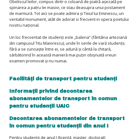
Obeliscul leilor, compus dintr-o coloană de piatră aşezată pe
spinarea a patru lei masivi, ce stau deasupra unui postament
de marmură. Tot aici se poate admira şi Teiul lui Eminescu, un
veritabil monument, atât de adorat si frecvent in opera poetului
nostru naţional.
Un loc frecventat de studenţi este „balena” (fântâna arteziană
din campusul Titu Maiorescu), unde în serile de vară studenţii,
fără a se cunoaşte între ei, se adună şi cântă la chitară,
sărbătorind în această manieră mai puţin obişnuită vreun
examen promovat şi nu numai.
Facilități de transport pentru studenți
Informații privind decontarea
abonamentelor de transport în comun
pentru studenții UAIC
Decontarea abonamentelor de transport
în comun pentru studenții din anul I
Pentru studenții de anul I (licență, master, doctorat)