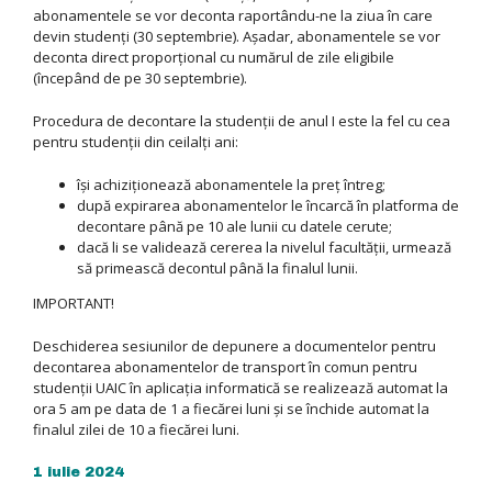
abonamentele se vor deconta raportându-ne la ziua în care
devin studenți (30 septembrie). Așadar, abonamentele se vor
deconta direct proporțional cu numărul de zile eligibile
(începând de pe 30 septembrie).
Procedura de decontare la studenții de anul I este la fel cu cea
pentru studenții din ceilalți ani:
își achiziționează abonamentele la preț întreg;
după expirarea abonamentelor le încarcă în platforma de
decontare până pe 10 ale lunii cu datele cerute;
dacă li se validează cererea la nivelul facultății, urmează
să primească decontul până la finalul lunii.
IMPORTANT!
Deschiderea sesiunilor de depunere a documentelor pentru
decontarea abonamentelor de transport în comun pentru
studenții UAIC în aplicația informatică se realizează automat la
ora 5 am pe data de 1 a fiecărei luni și se închide automat la
finalul zilei de 10 a fiecărei luni.
1 iulie 2024