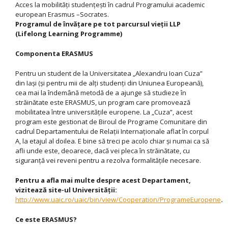
Acces la mobilităţi studenţeşti în cadrul Programului academic
european Erasmus –Socrates.
Programul de învăţare pe tot parcursul vieţii LLP
(Lifelong Learning Programme)
Componenta ERASMUS
Pentru un student de la Universitatea „Alexandru Ioan Cuza”
din Iaşi (şi pentru mii de alţi studenţi din Uniunea Europeană),
cea mai la îndemână metodă de a ajunge să studieze în
străinătate este ERASMUS, un program care promovează
mobilitatea între universităţile europene. La „Cuza”, acest
program este gestionat de Biroul de Programe Comunitare din
cadrul Departamentului de Relaţii Internaţionale aflat în corpul
A, la etajul al doilea. E bine să treci pe acolo chiar şi numai ca să
afli unde este, deoarece, dacă vei pleca în străinătate, cu
siguranţă vei reveni pentru a rezolva formalităţile necesare.
Pentru a afla mai multe despre acest Departament,
vizitează site-ul Universităţii:
http://www.uaic.ro/uaic/bin/view/Cooperation/ProgrameEuropene
.
Ce este ERASMUS?