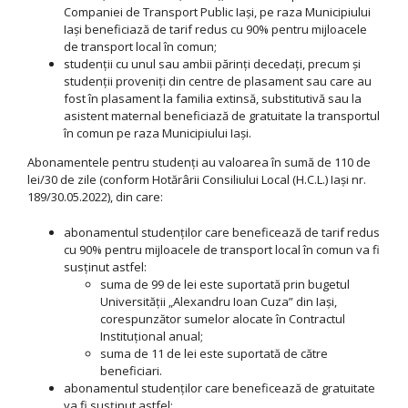
Companiei de Transport Public Iași, pe raza Municipiului
Iași beneficiază de tarif redus cu 90% pentru mijloacele
de transport local în comun;
studenții cu unul sau ambii părinți decedați, precum și
studenții proveniți din centre de plasament sau care au
fost în plasament la familia extinsă, substitutivă sau la
asistent maternal beneficiază de gratuitate la transportul
în comun pe raza Municipiului Iași.
Abonamentele pentru studenți au valoarea în sumă de 110 de
lei/30 de zile (conform Hotărârii Consiliului Local (H.C.L.) Iași nr.
189/30.05.2022), din care:
abonamentul studenților care beneficează de tarif redus
cu 90% pentru mijloacele de transport local în comun va fi
susținut astfel:
suma de 99 de lei este suportată prin bugetul
Universității „Alexandru Ioan Cuza” din Iași,
corespunzător sumelor alocate în Contractul
Instituțional anual;
suma de 11 de lei este suportată de către
beneficiari.
abonamentul studenților care beneficează de gratuitate
va fi susținut astfel: