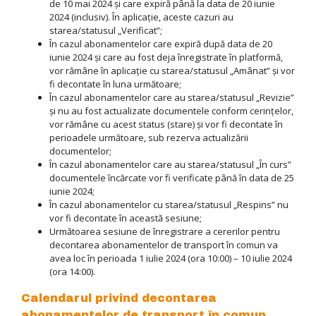
de 10 mai 2024 și care expiră până la data de 20 iunie
2024 (inclusiv). În aplicație, aceste cazuri au
starea/statusul „Verificat”;
În cazul abonamentelor care expiră după data de 20
iunie 2024 și care au fost deja înregistrate în platformă,
vor rămâne în aplicație cu starea/statusul „Amânat” și vor
fi decontate în luna următoare;
În cazul abonamentelor care au starea/statusul „Revizie”
și nu au fost actualizate documentele conform cerințelor,
vor rămâne cu acest status (stare) și vor fi decontate în
perioadele următoare, sub rezerva actualizării
documentelor;
În cazul abonamentelor care au starea/statusul „În curs”
documentele încărcate vor fi verificate până în data de 25
iunie 2024;
În cazul abonamentelor cu starea/statusul „Respins” nu
vor fi decontate în această sesiune;
Următoarea sesiune de înregistrare a cererilor pentru
decontarea abonamentelor de transport în comun va
avea loc în perioada 1 iulie 2024 (ora 10:00) – 10 iulie 2024
(ora 14:00).
Calendarul privind decontarea
abonamentelor de transport în comun