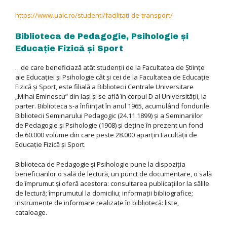
https://www.uaic.ro/studenti/facilitati-de-transport/
Biblioteca de Pedagogie, Psihologie şi
Educaţie Fizică şi Sport
…de care beneficiază atât studenţii de la Facultatea de Ştiinţe
ale Educaţiei şi Psihologie cât şi cei de la Facultatea de Educaţie
Fizică şi Sport, este filială a Bibliotecii Centrale Universitare
„Mihai Eminescu” din Iaşi şi se află în corpul D al Universităţii, la
parter. Biblioteca s-a înfiinţat în anul 1965, acumulând fondurile
Bibliotecii Seminarului Pedagogic (24.11.1899) şi a Seminariilor
de Pedagogie şi Psihologie (1908) şi deţine în prezent un fond
de 60.000 volume din care peste 28.000 aparţin Facultăţii de
Educaţie Fizică şi Sport.
Biblioteca de Pedagogie şi Psihologie pune la dispoziţia
beneficiarilor o sală de lectură, un punct de documentare, o sală
de împrumut şi oferă acestora: consultarea publicaţiilor la sălile
de lectură; împrumutul la domiciliu; informaţii bibliografice;
instrumente de informare realizate în bibliotecă: liste,
cataloage.