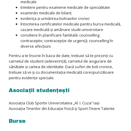
medicale
trimitere pentru examene medicale de specialitate
examinări medicale de bilanţ
evidenţa şi urmărirea bolnavilor cronici
întocmirea certificatelor medicale pentru bursa medicală,
cazare medicală şi amânare studii universitare
consiliere în planificare familială: counselling
contraceptiv; contracepţie de urgenţă; counselling în
diverse afecţiuni.
Pentru a te înscrie în baza de date, trebuie să te prezinţi cu
carnetul de student (adeverinţă), carnetul de asigurare de
sănătate şi cartea de identitate. Dacă suferi de boli cronice,
trebuie să vii şi cu documentaţia medicală corespunzătoare
pentru evidenţe speciale.
Asociaţii studenţeşti
Asociaţia Club Sportiv Universitatea „Al. I. Cuza” Iaşi
Asociaţia Tinerilor din Educaţie Fizică şi Sport-Tinere Talente
Burse