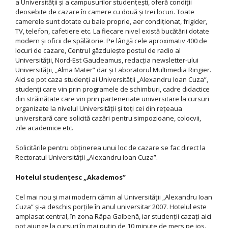
a Universităţii şi a campusurilor studenţeşti, oferă condiţii
deosebite de cazare în camere cu două şi trei locuri. Toate
camerele sunt dotate cu baie proprie, aer condiţionat, frigider,
TV, telefon, cafetiere etc. La fiecare nivel există bucătării dotate
modern şi oficii de spălătorie. Pe lângă cele aproximativ 400 de
locuri de cazare, Centrul găzduieşte postul de radio al
Universităţii, Nord-Est Gaudeamus, redacţia newsletter-ului
Universităţii, „Alma Mater” dar şi Laboratorul Multimedia Ringier.
Aici se pot caza studenţi ai Universităţii „Alexandru Ioan Cuza”,
studenţi care vin prin programele de schimburi, cadre didactice
din străinătate care vin prin parteneriate universitare la cursuri
organizate la nivelul Universităţii şi toţi cei din reţeaua
universitară care solicită cazări pentru simpozioane, colocvii,
zile academice etc.
Solicitările pentru obţinerea unui loc de cazare se fac direct la
Rectoratul Universităţii „Alexandru Ioan Cuza”.
Hotelul studenţesc „Akademos”
Cel mai nou şi mai modern cămin al Universităţii „Alexandru Ioan
Cuza” şi-a deschis porţile în anul universitar 2007. Hotelul este
amplasat central, în zona Râpa Galbenă, iar studenţii cazaţi aici
pot ajunge la cursuri în mai puţin de 10 minute de mers pe jos.