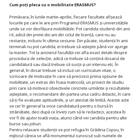
Cum poţi pleca cu o mobilitate ERASMUS?
Primăvara, în lunile martie-aprilie, fiecare facultate afişează
locurile pe care le are prin Programul ERASMUS şi universităţile
unde se vor desfăşura mobilităţile. Pot candida studenţi din anii
I-II, adică din primii doi ani din ciclul de licenţă, care nu au
restanţe, inclusiv în ultima sesiune. Din păcate, studenţii în anii
terminali nu pot candida; ei trebuie să aştepte până vor ajunge
la master. Tot la avizierul facultăţii vei afla exact detalii despre
procedura de selecţie, adică ce trebuie să conţină dosarul de
candidatură sau dacă trebuie să susţii şi un interviu etc. În
general, în dosar trebuie să incluzi un curriculum vitae, o
scrisoare de motivaţie în care să precizezi prima opţiune de
mobilitate, un extras din foaia matricolă, un proiect de studiu
prin care să motivezi obiectivele concrete urmărite şi rezultatele
aşteptate, o recomandare din partea unui cadru didactic, în care
să-ţi fie evaluate aptitudinile, şi un atestat de limbă. Aceste acte
se cer în general la orice candidatură pentru o bursă în
străinătate, deci după ce înveţi cum să le redactezi, acestea îţi
vor fi de ajutor toată viaţa, atunci când vei candida pentru alte
burse sau joburi.
Pentru relaxare studenţii se pot refugia în Grădina Copou, în
mijlocul căreia se află monumentul cunoscut sub numele de