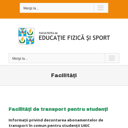
Skip
to
Mergi la...
content
Mergi la...
Facilități
Facilități de transport pentru studenți
Informații privind decontarea abonamentelor de
transport în comun pentru studenții UAIC