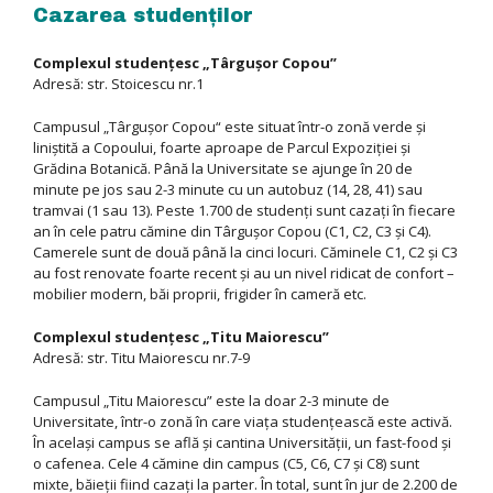
Cazarea studenţilor
Complexul studenţesc „Târguşor Copou”
Adresă: str. Stoicescu nr.1
Campusul „Târguşor Copou“ este situat într-o zonă verde şi
liniştită a Copoului, foarte aproape de Parcul Expoziţiei şi
Grădina Botanică. Până la Universitate se ajunge în 20 de
minute pe jos sau 2-3 minute cu un autobuz (14, 28, 41) sau
tramvai (1 sau 13). Peste 1.700 de studenţi sunt cazaţi în fiecare
an în cele patru cămine din Târguşor Copou (C1, C2, C3 şi C4).
Camerele sunt de două până la cinci locuri. Căminele C1, C2 şi C3
au fost renovate foarte recent şi au un nivel ridicat de confort –
mobilier modern, băi proprii, frigider în cameră etc.
Complexul studenţesc „Titu Maiorescu”
Adresă: str. Titu Maiorescu nr.7-9
Campusul „Titu Maiorescu” este la doar 2-3 minute de
Universitate, într-o zonă în care viaţa studenţească este activă.
În acelaşi campus se află şi cantina Universităţii, un fast-food şi
o cafenea. Cele 4 cămine din campus (C5, C6, C7 şi C8) sunt
mixte, băieţii fiind cazaţi la parter. În total, sunt în jur de 2.200 de