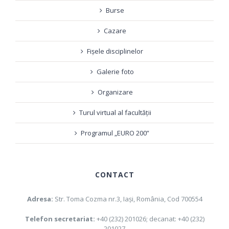
Burse
Cazare
Fișele disciplinelor
Galerie foto
Organizare
Turul virtual al facultății
Programul „EURO 200”
CONTACT
Adresa:
Str. Toma Cozma nr.3, Iaşi, România, Cod 700554
Telefon secretariat:
+40 (232) 201026; decanat: +40 (232)
201027