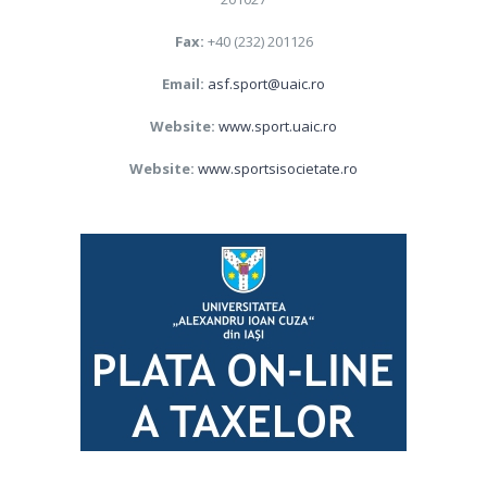
Fax:
+40 (232) 201126
Email:
asf.sport@uaic.ro
Website:
www.sport.uaic.ro
Website:
www.sportsisocietate.ro