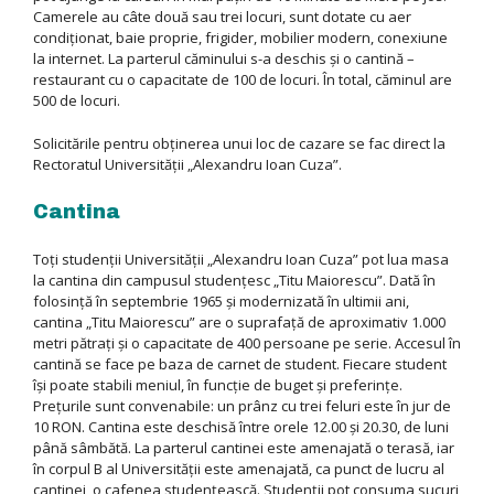
Camerele au câte două sau trei locuri, sunt dotate cu aer
condiţionat, baie proprie, frigider, mobilier modern, conexiune
la internet. La parterul căminului s-a deschis şi o cantină –
restaurant cu o capacitate de 100 de locuri. În total, căminul are
500 de locuri.
Solicitările pentru obţinerea unui loc de cazare se fac direct la
Rectoratul Universităţii „Alexandru Ioan Cuza”.
Cantina
Toţi studenţii Universităţii „Alexandru Ioan Cuza” pot lua masa
la cantina din campusul studenţesc „Titu Maiorescu”. Dată în
folosinţă în septembrie 1965 şi modernizată în ultimii ani,
cantina „Titu Maiorescu” are o suprafaţă de aproximativ 1.000
metri pătraţi şi o capacitate de 400 persoane pe serie. Accesul în
cantină se face pe baza de carnet de student. Fiecare student
îşi poate stabili meniul, în funcţie de buget şi preferinţe.
Preţurile sunt convenabile: un prânz cu trei feluri este în jur de
10 RON. Cantina este deschisă între orele 12.00 şi 20.30, de luni
până sâmbătă. La parterul cantinei este amenajată o terasă, iar
în corpul B al Universităţii este amenajată, ca punct de lucru al
cantinei, o cafenea studenţească. Studenţii pot consuma sucuri