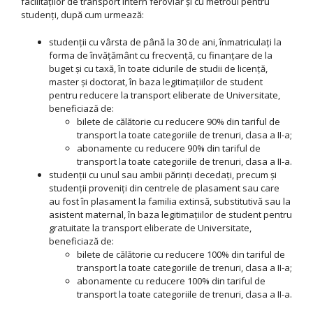
facilităţilor de transport intern feroviar şi cu metroul pentru
studenţi, după cum urmează:
studenții cu vârsta de până la 30 de ani, înmatriculați la
forma de învățământ cu frecvență, cu finanțare de la
buget și cu taxă, în toate ciclurile de studii de licență,
master și doctorat, în baza legitimațiilor de student
pentru reducere la transport eliberate de Universitate,
beneficiază de:
bilete de călătorie cu reducere 90% din tariful de
transport la toate categoriile de trenuri, clasa a II-a;
abonamente cu reducere 90% din tariful de
transport la toate categoriile de trenuri, clasa a II-a.
studenții cu unul sau ambii părinţi decedaţi, precum şi
studenţii proveniţi din centrele de plasament sau care
au fost în plasament la familia extinsă, substitutivă sau la
asistent maternal, în baza legitimațiilor de student pentru
gratuitate la transport eliberate de Universitate,
beneficiază de:
bilete de călătorie cu reducere 100% din tariful de
transport la toate categoriile de trenuri, clasa a II-a;
abonamente cu reducere 100% din tariful de
transport la toate categoriile de trenuri, clasa a II-a.