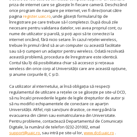
priza de internet care se găseşte în fiecare cameră. Deschizând
orice program de navigare pe internet, vei fi direcţionat către
pagina
register.uaic.ro
, unde găseşti formularul tip de
înregistrare pe care trebuie să-l completezi. După două zile
necesare pentru validarea datelor, vei avea propriul cont, cu
nume de utilizator şi parolă, şi poţi apoi să te conectezi la
internet oricând, fără nicio setare. În cazul reţelei wireless,
trebuie în primul rând să ai un computer cu această facilitate
sau să-ţi cumperi un adaptor pentru wireless. Odată rezolvată
această problemă, procedura de înregistrare este identică.
Contul tău îţi dă posibilitatea chiar să accesezi şi reţeaua
wireless din orice corp al Universităţii care are această opţiune,
şi anume corpurile B, C şi D.
Ca utilizator al internetului, ai însă obligaţia să respecţi
regulamentul de utilizare a reţelei ce se găseşte pe site-ul DCD,
să nu încalci prevederile legate de legile drepturilor de autor şi
să nu modifici echipamentele de conectare ce aparţin
Universităţii. Altfel, rişti sancţiuni drastice, ce merg până la
evacuarea din cămin sau exmatricularea din Universitate.
Pentru probleme, contactează Departamentul de Comunicaţii
Digitale, la numărul de telefon 0232-201002, email
support@uaic.ro
, sau intră pe site-ul lor,
www.dcd.uaic.ro
.