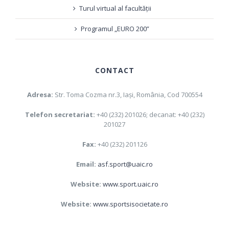
Turul virtual al facultății
Programul „EURO 200”
CONTACT
Adresa:
Str. Toma Cozma nr.3, Iaşi, România, Cod 700554
Telefon secretariat:
+40 (232) 201026; decanat: +40 (232)
201027
Fax:
+40 (232) 201126
Email:
asf.sport@uaic.ro
Website:
www.sport.uaic.ro
Website:
www.sportsisocietate.ro