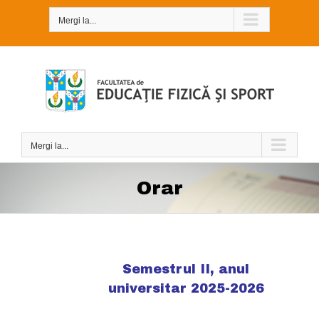
Skip
to
Mergi la...
content
Mergi la...
Orar
Semestrul II, anul
universitar 2025-2026