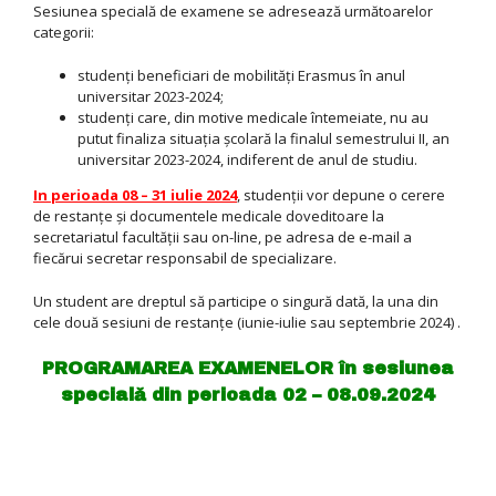
Sesiunea specială de examene se adresează următoarelor
categorii:
studenţi beneficiari de mobilităţi Erasmus în anul
universitar 2023-2024;
studenţi care, din motive medicale întemeiate, nu au
putut finaliza situaţia şcolară la finalul semestrului II, an
universitar 2023-2024, indiferent de anul de studiu.
In perioada 08 – 31 iulie 2024
, studenţii vor depune o cerere
de restanţe şi documentele medicale doveditoare la
secretariatul facultăţii sau on-line, pe adresa de e-mail a
fiecărui secretar responsabil de specializare.
Un student are dreptul să participe o singură dată, la una din
cele două sesiuni de restanţe (iunie-iulie sau septembrie 2024) .
PROGRAMAREA EXAMENELOR în sesiunea
specială din perioada 02 – 08.09.2024
Nr. Crt.
Den
1.
Metodica pre