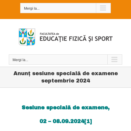
Skip
to
Mergi la...
content
Mergi la...
Anunţ sesiune specială de examene
septembrie 2024
Sesiune specială de examene,
02 – 08.09.2024
[1]