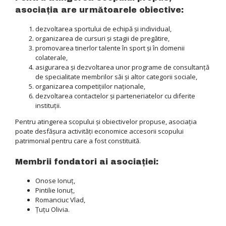
asociaţia are următoarele obiective:
dezvoltarea sportului de echipă şi individual,
organizarea de cursuri şi stagii de pregătire,
promovarea tinerlor talente în sport şi în domenii
colaterale,
asigurarea şi dezvoltarea unor programe de consultanţă
de specialitate membrilor săi şi altor categorii sociale,
organizarea competiţiilor naţionale,
dezvoltarea contactelor şi parteneriatelor cu diferite
instituţii.
Pentru atingerea scopului şi obiectivelor propuse, asociaţia
poate desfăşura activităţi economice accesorii scopului
patrimonial pentru care a fost constituită.
Membrii fondatori ai asociaţiei:
Onose Ionuţ,
Pintilie Ionuţ,
Romanciuc Vlad,
Ţuţu Olivia.