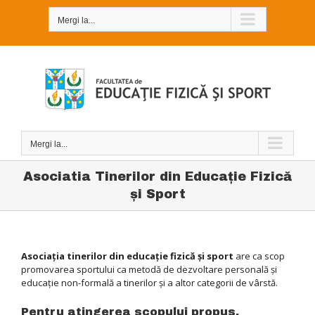
Skip
to
Mergi la...
content
Mergi la...
Asociatia Tinerilor din Educaţie Fizică
şi Sport
Asociaţia tinerilor din educaţie fizică şi sport
are ca scop
promovarea sportului ca metodă de dezvoltare personală şi
educaţie non-formală a tinerilor şi a altor categorii de vârstă.
Pentru atingerea scopului propus,