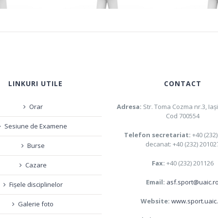
sesiunea iulie 2026
im universitar
LINKURI UTILE
CONTACT
Orar
Adresa:
Str. Toma Cozma nr.3, Iaş
Cod 700554
Sesiune de Examene
Telefon secretariat:
+40 (232
decanat: +40 (232) 20102
Burse
Fax:
+40 (232) 201126
Cazare
Email:
asf.sport@uaic.r
Fișele disciplinelor
Website:
www.sport.uaic
Galerie foto