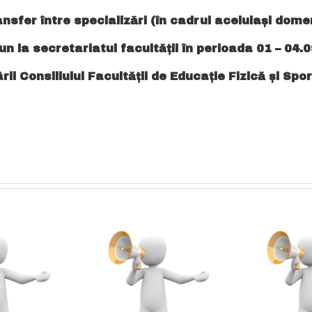
ansfer între specializări (în cadrul aceluiași domen
n la secretariatul facultății în perioada 01 – 04.
i Consiliului Facultăţii de Educaţie Fizică şi Spo
dmitere – la
ANUNȚ Absolvenți
Nivelul 1 al
MASTER – examen
E
ogramului de
de DISERTAȚIE
r
formare
(EFSȘ + FEC) –
opedagogică în