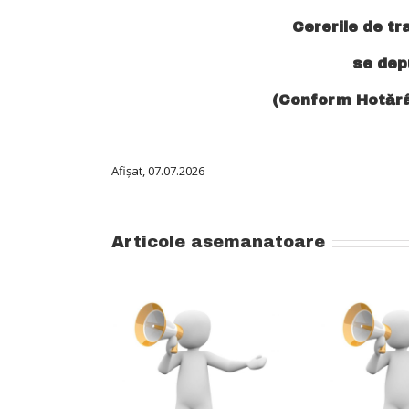
Cererile de tr
se depu
(Conform Hotărâri
Afişat, 07.07.2026
Articole asemanatoare
Admitere – Nivelul
A
II (de aprofundare)
Ț Absolvenți
al programului de
ENȚĂ (EFS +
Pr
formare
 si KMS ) –
psihopedagogică,
nea iulie 2026
psih