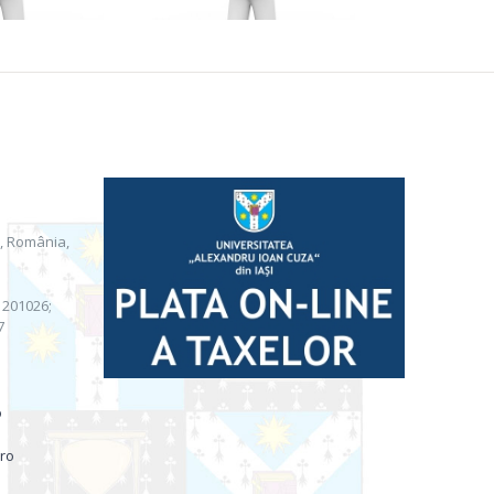
i, România,
) 201026;
7
o
.ro