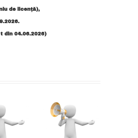
iu de licență),
09.2026.
rt din 04.06.2026)
xmatriculari –
einmatriculari