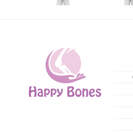
în regim
reg
universitar