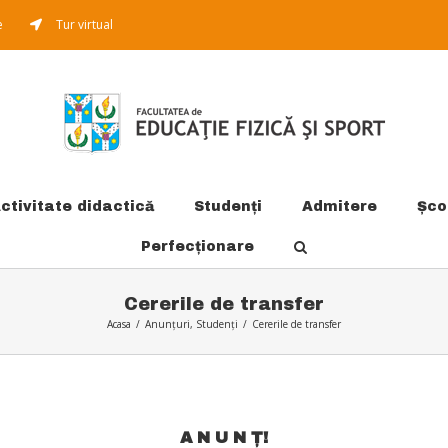
e
Tur virtual
ctivitate didactică
Studenți
Admitere
Şco
Perfecționare
Cererile de transfer
Acasa
/
Anunțuri
,
Studenți
/
Cererile de transfer
A N U N Ţ!