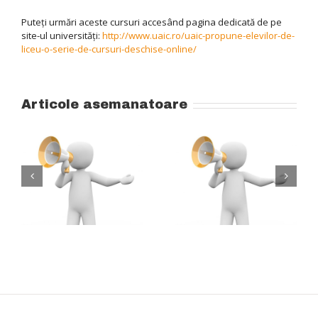
Puteți urmări aceste cursuri accesând pagina dedicată de pe
site-ul universități:
http://www.uaic.ro/uaic-propune-elevilor-de-
liceu-o-serie-de-cursuri-deschise-online/
Articole asemanatoare
ul
l
Finalizare studii –
e
Tabere
Licenţă şi
Studențești 2026
Disertaţie
ă,