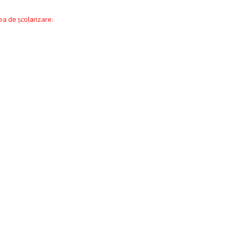
ea de şcolarizare.
l
c.ro
ptu@uaic.ro