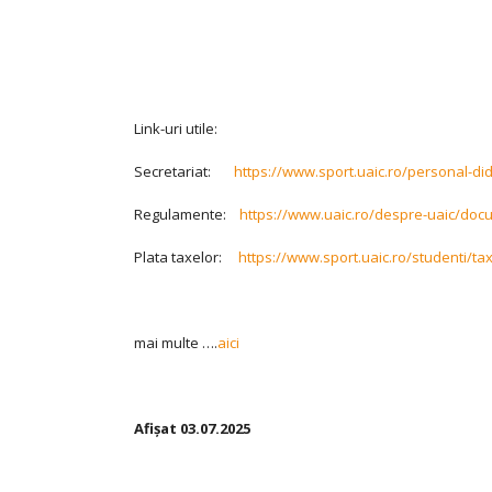
BARDAN
Master
georgiana.
Georgiana
Link-uri utile:
Secretariat:
https://www.sport.uaic.ro/personal-dida
Regulamente:
https://www.uaic.ro/despre-uaic/docu
Plata taxelor:
https://www.sport.uaic.ro/studenti/ta
mai multe ….
aici
Afişat 03.07.2025