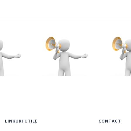
dmitere – la
ANUNȚ Absolvenți
Nivelul 1 al
MASTER – examen
ogramului de
de DISERTAȚIE
formare
(EFSȘ + FEC) –
opedagogică în
sesiunea iulie 2026
im universitar
LINKURI UTILE
CONTACT