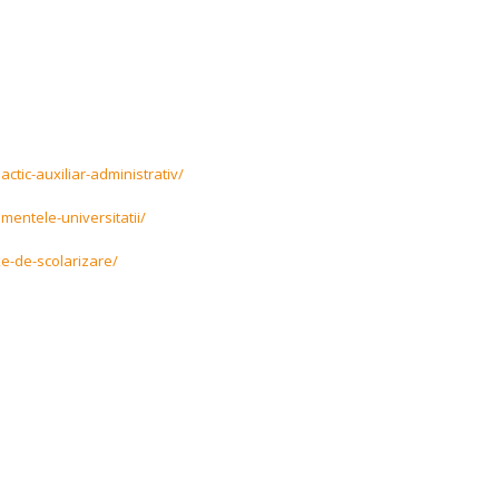
bardan@uaic.ro
ctic-auxiliar-administrativ/
mentele-universitatii/
xe-de-scolarizare/