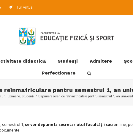
e
Tur virtual
ctivitate didactică
Studenți
Admitere
Şco
Perfecționare
e reînmatriculare pentru semestrul 1, an uni
țuri
,
Examene
,
Studenți
/
Depunere cereri de reînmatriculare pentru semestrul 1, an univers
, semestrul 1,
se vor depune la secretariatul facultăţii sau
on-line, p
e documente: