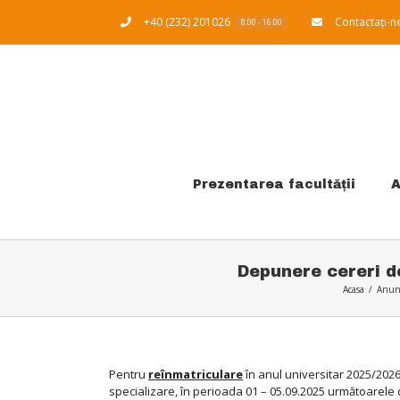
Skip
+40 (232) 201026
Contactați-n
to
8:00 - 16:00
content
Prezentarea facultății
A
Depunere cereri d
Acasa
/
Anun
Pentru
reînmatriculare
în anul universitar 2025/2026
specializare, în perioada 01 – 05.09.2025 următoarel