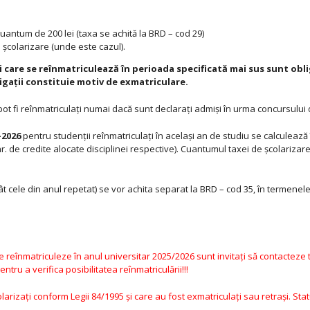
cuantum de 200 lei (taxa se achită la BRD – cod 29)
e şcolarizare (unde este cazul).
 care se reînmatriculează în perioada specificată mai sus sunt oblig
igaţii constituie motiv de exmatriculare.
 pot fi reînmatriculaţi numai dacă sunt declaraţi admişi în urma concursului
-2026
pentru studenţii reînmatriculaţi în acelaşi an de studiu se calculea
r. de credite alocate disciplinei respective). Cuantumul taxei de şcolariza
t cele din anul repetat) se vor achita separat la BRD – cod 35, în termenele s
 reînmatriculeze în anul universitar 2025/2026 sunt invitaţi să contacteze t
ntru a verifica posibilitatea reînmatriculării!!!
arizaţi conform Legii 84/1995 şi care au fost exmatriculaţi sau retraşi. St