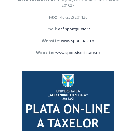
201027
Fax:
+40 (232) 201126
Email:
asf.sport@uaic.ro
Website:
www.sport.uaic.ro
Website:
www.sportsisocietate.ro