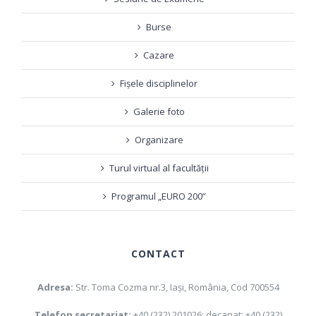
Burse
Cazare
Fișele disciplinelor
Galerie foto
Organizare
Turul virtual al facultății
Programul „EURO 200”
CONTACT
Adresa:
Str. Toma Cozma nr.3, Iaşi, România, Cod 700554
Telefon secretariat:
+40 (232) 201026; decanat: +40 (232)