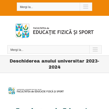
Skip
to
Mergi la...
content
Mergi la...
Deschiderea anului universitar 2023-
2024