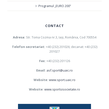
Programul „EURO 200”
CONTACT
Adresa:
Str. Toma Cozma nr.3, Iaşi, România, Cod 700554
Telefon secretariat:
+40 (232) 201026; decanat: +40 (232)
201027
Fax:
+40 (232) 201126
Email:
asf.sport@uaic.ro
Website:
www.sport.uaic.ro
Website:
www.sportsisocietate.ro