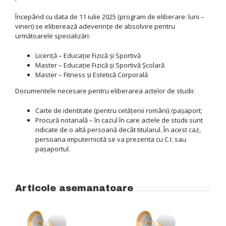
Începând cu data de 11 iulie 2025 (program de eliberare: luni –
vineri) se eliberează adeverinţe de absolvire pentru
următoarele specializări:
Licenţă – Educaţie Fizică şi Sportivă
Master – Educaţie Fizică şi Sportivă Şcolară
Master – Fitness şi Estetică Corporală
Documentele necesare pentru eliberarea actelor de studii:
Carte de identitate (pentru cetățenii români) /paşaport;
Procură notarială – în cazul în care actele de studii sunt
ridicate de o altă persoană decât titularul. În acest caz,
persoana imputernicită se va prezenta cu C.I. sau
paşaportul.
Articole asemanatoare
Admitere – Nivelul
Admitere – la