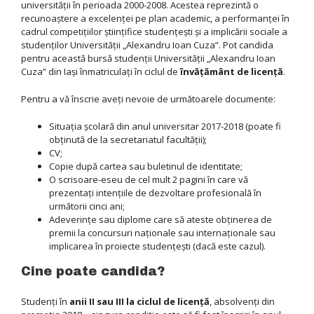
universităţii în perioada 2000-2008. Acestea reprezintă o
recunoaştere a excelenţei pe plan academic, a performanței în
cadrul competițiilor științifice studențești şi a implicării sociale a
studenţilor Universităţii „Alexandru Ioan Cuza”. Pot candida
pentru această bursă studenţii Universităţii „Alexandru Ioan
Cuza” din Iaşi înmatriculaţi în ciclul de
învăţământ de licenţă
.
Pentru a vă înscrie aveţi nevoie de următoarele documente:
Situaţia şcolară din anul universitar 2017-2018 (poate fi
obţinută de la secretariatul facultăţii);
CV;
Copie după cartea sau buletinul de identitate;
O scrisoare-eseu de cel mult 2 pagini în care vă
prezentaţi intenţiile de dezvoltare profesională în
următorii cinci ani;
Adeverinţe sau diplome care să ateste obţinerea de
premii la concursuri naţionale sau internaţionale sau
implicarea în proiecte studenţeşti (dacă este cazul).
Cine poate candida?
Studenţi în
anii II sau III la ciclul de licenţă
, absolvenţi din