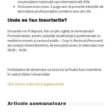
recunoaştere naţională sau internaţională: 55%
Scrisoare-eseu (max. 2 pag) care să prezinte intenţiile de
dezvoltare profesională în următorii cinci ani: 5%
Unde se fac înscrierile?
Dosarele vor fi depuse, într-un plic sigilat, la Serectariatul
Prorectoratului pentru activităţi studenţeşti şi parteneriate cu
mediul economic şi sectorul public – Corp A, Rectorat (Persoană
de contact: Noemi Bomher), de luni până vineri, în intervalul orar
09.00 – 16.00.
Festivitatea de decernare va avea loc la finalul lunii octombrie,
în cadrul Zilelor Universității.
Click pentru a descărca regulamentul
.
Articole asemanatoare