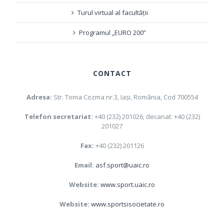
Turul virtual al facultății
Programul „EURO 200”
CONTACT
Adresa:
Str. Toma Cozma nr.3, Iaşi, România, Cod 700554
Telefon secretariat:
+40 (232) 201026; decanat: +40 (232)
201027
Fax:
+40 (232) 201126
Email:
asf.sport@uaic.ro
Website:
www.sport.uaic.ro
Website:
www.sportsisocietate.ro