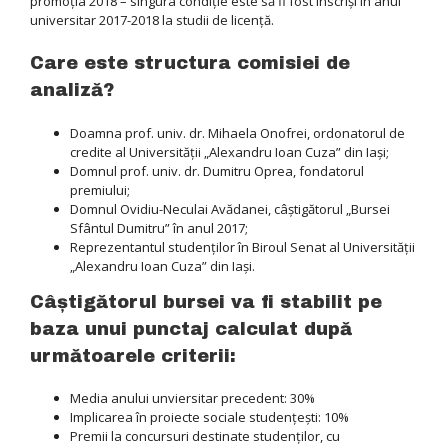
promoţia 2018 – singura condiţie este să fi fost înscrişi în anul
universitar 2017-2018 la studii de licenţă.
Care este structura comisiei de
analiză?
Doamna prof. univ. dr. Mihaela Onofrei, ordonatorul de
credite al Universităţii „Alexandru Ioan Cuza” din Iaşi;
Domnul prof. univ. dr. Dumitru Oprea, fondatorul
premiului;
Domnul Ovidiu-Neculai Avădanei, câştigătorul „Bursei
Sfântul Dumitru” în anul 2017;
Reprezentantul studenţilor în Biroul Senat al Universităţii
„Alexandru Ioan Cuza” din Iaşi.
Câştigătorul bursei va fi stabilit pe
baza unui punctaj calculat după
următoarele criterii:
Media anului unviersitar precedent: 30%
Implicarea în proiecte sociale studenţeşti: 10%
Premii la concursuri destinate studenţilor, cu