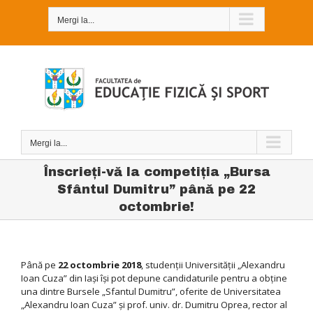
Skip
to
Mergi la...
content
Mergi la...
Înscrieți-vă la competiția „Bursa
Sfântul Dumitru” până pe 22
octombrie!
Până pe
22 octombrie 2018
, studenţii Universităţii „Alexandru
Ioan Cuza” din Iaşi îşi pot depune candidaturile pentru a obţine
una dintre Bursele „Sfantul Dumitru”, oferite de Universitatea
„Alexandru Ioan Cuza” şi prof. univ. dr. Dumitru Oprea, rector al