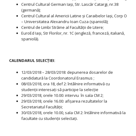
Centrul Cultural German Iași, Str. Lascăr Catargi, nr.38
(germană);
Centrul Cultural al Americii Latine şi Caraibelor Iaşi, Corp O
– Universitatea Alexandru Ioan Cuza (spaniolă);
Centrul de Limbi Străine al Facultății de Litere;
EuroEd Iași, Str Florilor, nr. 1C (engleză, franceză, italiană,
spaniolă).
CALENDARUL SELECŢIEI:
12/03/2018 – 28/03/2018: depunerea dosarelor de
candidatură la Coordonatorul Erasmus ;
08/03/2018, ora 18, def 2: întâlnire informativă cu
studenții interesați să participe la selecție
29/03/2018, orele 10.00: interviu în sala CM 2;
29/03/2018, orele 16.00: afişarea rezultatelor la
Secretariatul Facultății;
30/03/2018, orele 10.00, sala CM 2: întâlnire informativă la
facultate cu studenții selectați.