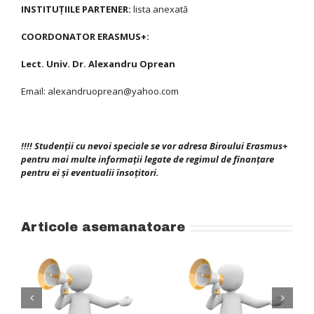
INSTITUŢIILE PARTENER:
lista anexată
COORDONATOR ERASMUS+:
Lect. Univ. Dr. Alexandru Oprean
Email: alexandruoprean@yahoo.com
!!!! Studenţii cu nevoi speciale se vor adresa Biroului Erasmus+
pentru mai multe informaţii legate de regimul de finanţare
pentru ei şi eventualii însoţitori.
Articole asemanatoare
Admitere – Nivelul
Admitere – la
II (de
ți
Nivelul 1 al
aprofundare) al
+
Programului de
programului de
formare