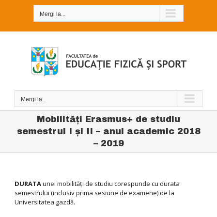
Skip
to
Mergi la...
content
Mergi la...
Mobilităţi Erasmus+ de studiu
semestrul I și II – anul academic 2018
– 2019
DURATA
unei mobilităţi de studiu corespunde cu durata
semestrului (inclusiv prima sesiune de examene) de la
Universitatea gazdă.