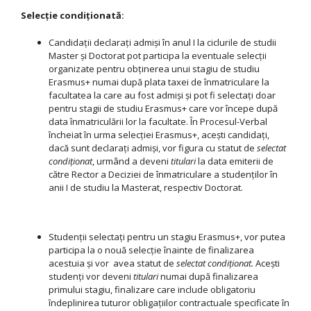
Selecție condiționată:
Candidații declarați admiși în anul I la ciclurile de studii
Master și Doctorat pot participa la eventuale selecții
organizate pentru obținerea unui stagiu de studiu
Erasmus+ numai după plata taxei de înmatriculare la
facultatea la care au fost admiși și pot fi selectați doar
pentru stagii de studiu Erasmus+ care vor începe după
data înmatriculării lor la facultate. În Procesul-Verbal
încheiat în urma selecției Erasmus+, acești candidați,
dacă sunt declarați admiși, vor figura cu statut de
selectat
condiționat
, urmând a deveni
titulari
la data emiterii de
către Rector a Deciziei de înmatriculare a studenților în
anii I de studiu la Masterat, respectiv Doctorat.
Studenții selectați pentru un stagiu Erasmus+, vor putea
participa la o nouă selecție înainte de finalizarea
acestuia și vor avea statut de
selectat condiționat.
Acești
studenți vor deveni
titulari
numai după finalizarea
primului stagiu, finalizare care include obligatoriu
îndeplinirea tuturor obligațiilor contractuale specificate în