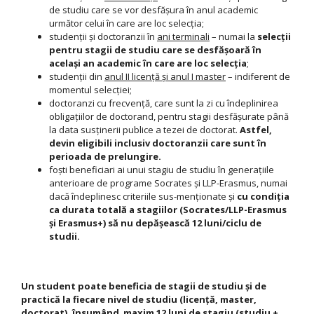
de studiu care se vor desfăşura în anul academic
următor celui în care are loc selecţia;
studenţii şi doctoranzii în
ani terminali
– numai la
selecţii
pentru stagii de studiu care se desfăşoară în
acelaşi an academic în care are loc selecţia
;
studenţii din
anul II licenţă şi anul I master
– indiferent de
momentul selecţiei;
doctoranzi cu frecvență, care sunt la zi cu îndeplinirea
obligațiilor de doctorand, pentru stagii desfășurate până
la data susținerii publice a tezei de doctorat.
Astfel,
devin eligibili inclusiv doctoranzii care sunt în
perioada de prelungire.
foști beneficiari ai unui stagiu de studiu în generațiile
anterioare de programe Socrates şi LLP-Erasmus, numai
dacă îndeplinesc criteriile sus-menționate și
cu condiția
ca durata totală a stagiilor (Socrates/LLP-Erasmus
şi Erasmus+) să nu depășească 12 luni/ciclu de
studii.
Un student poate beneficia de stagii de studiu şi de
practică la fiecare nivel de studiu (licenţă, master,
doctorat), însumând maxim 12 luni de stagiu (studiu +