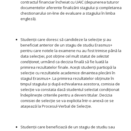
contractul financiar încheiat cu UAIC (depunerea tuturor
documentelor aferente finalizării stagiului și completarea
chestionarului on-line de evaluare a stagiului în limba
engleză).
Studenții care doresc să candideze la selecție și au
beneficiat anterior de un stagiu de studiu Erasmus+
pentru care notele la examene nu au fost trimise până la
data selecției, pot obține cel mult statut de
selectat
condiționat
, urmând ca decizia finală să fie luată la
primirea rezultatelor finale. Acești studenți participă la
selecție cu rezultatele academice dinaintea plecării în
stagiul Erasmus+. La primirea rezultatelor obținute în
timpul stagiului și după echivalarea acestora, comisia de
selecție va constata dacă studentul selectat condiționat
îndeplinește criteriile pentru a deveni titular. Decizia
comisiei de selecție se va explicita într-o anexă ce se
atașează la Procesul-Verbal de Selecție.
Studenții care beneficiază de un stagiu de studiu sau