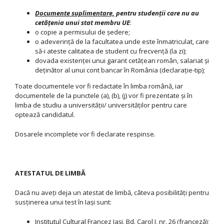
Documente suplimentare,
pentru studenţii care nu au
cetăţenia unui stat membru UE
:
o copie a permisului de şedere;
o adeverinţă de la facultatea unde este înmatriculat, care
să-i ateste calitatea de student cu frecvenţă (la zi);
dovada existenţei unui garant cetățean român, salariat şi
deţinător al unui cont bancar în România (declaraţie-tip);
Toate documentele vor fi redactate în limba română, iar
documentele de la punctele (a), (b), (j) vor fi prezentate și în
limba de studiu a universităţii/ universităţilor pentru care
optează candidatul.
Dosarele incomplete vor fi declarate respinse.
ATESTATUL DE LIMBĂ
Dacă nu aveți deja un atestat de limbă, câteva posibilități pentru
susținerea unui test în Iași sunt:
Institutul Cultural Francez Iași, Bd. Carol I, nr. 26 (franceză);