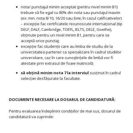
nota/ punctajul minim acceptat (pentru nivel minim B1)
trebuie să fie egal cu 80% din nota sau punctajul maxim
(ex: min. nota 8/10, 16/20 sau
bine
, în cazul calificativelor)
– excepție fac certificatele recunoscute internațional (tip
DELF, DALF, Cambridge, TOEFL, IELTS, DELE, Goethe),
obținute pentru un nivel minim B1, pentru care se
acceptă orice punctaj;
excepție fac studenții care au limba de studiu de la
universitatea partener ca specializare în cadrul studiilor
universitare, caz în care cunoştinţele de limbă vor fi
atestate prin extrasul de foaie matricolă;
să obţină minim nota 7 la interviul
susţinut în cadrul
selecţiei desfăşurate la facultate.
DOCUMENTE NECESARE LA DOSARUL DE CANDIDATURĂ:
Pentru evaluarea îndeplinirii condiţiilor de mai sus, dosarul de
candidatură va cuprinde: