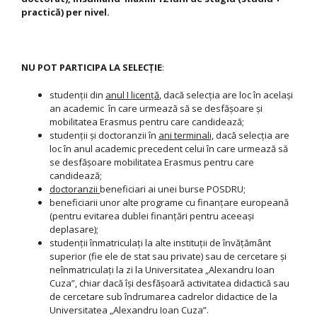
practică) per nivel.
NU POT PARTICIPA LA SELECŢIE
:
studenţii din
anul I licenţă
, dacă selecţia are loc în acelaşi
an academic în care urmează să se desfăşoare şi
mobilitatea Erasmus pentru care candidează;
studenţii şi doctoranzii în
ani terminali,
dacă selecţia are
loc în anul academic precedent celui în care urmează să
se desfăşoare mobilitatea Erasmus pentru care
candidează;
doctoranzii
beneficiari ai unei burse POSDRU;
beneficiarii unor alte programe cu finanţare europeană
(pentru evitarea dublei finanţări pentru aceeaşi
deplasare);
studenţii înmatriculaţi la alte instituţii de învăţământ
superior (fie ele de stat sau private) sau de cercetare şi
neînmatriculaţi la zi la Universitatea „Alexandru Ioan
Cuza”, chiar dacă îşi desfăşoară activitatea didactică sau
de cercetare sub îndrumarea cadrelor didactice de la
Universitatea „Alexandru Ioan Cuza”.