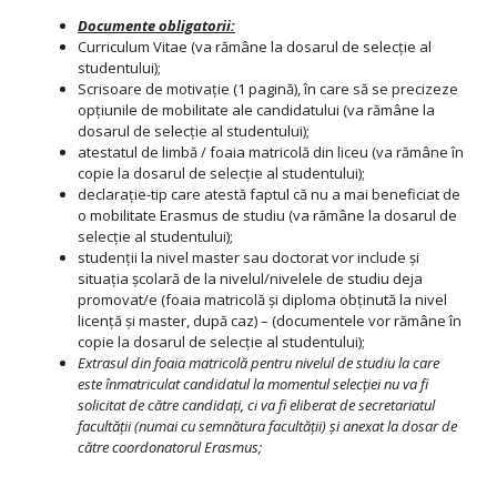
Documente obligatorii:
Curriculum Vitae (va rămâne la dosarul de selecţie al
studentului);
Scrisoare de motivație (1 pagină), în care să se precizeze
opţiunile de mobilitate ale candidatului (va rămâne la
dosarul de selecţie al studentului);
atestatul de limbă / foaia matricolă din liceu (va rămâne în
copie la dosarul de selecție al studentului);
declaraţie-tip care atestă faptul că nu a mai beneficiat de
o mobilitate Erasmus de studiu (va rămâne la dosarul de
selecţie al studentului);
studenţii la nivel master sau doctorat vor include şi
situaţia şcolară de la nivelul/nivelele de studiu deja
promovat/e (foaia matricolă şi diploma obţinută la nivel
licenţă şi master, după caz) – (documentele vor rămâne în
copie la dosarul de selecţie al studentului);
Extrasul din foaia matricolă pentru nivelul de studiu la care
este înmatriculat candidatul la momentul selecţiei nu va fi
solicitat de către candidaţi, ci va fi eliberat de secretariatul
facultăţii (numai cu semnătura facultăţii) şi anexat la dosar de
către coordonatorul Erasmus;