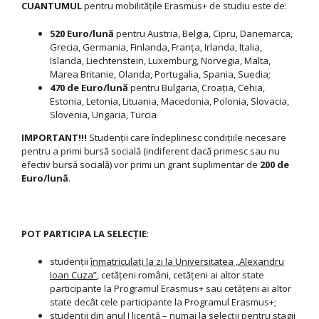
CUANTUMUL
pentru mobilitățile Erasmus+ de studiu este de:
520 Euro/lună
pentru Austria, Belgia, Cipru, Danemarca,
Grecia, Germania, Finlanda, Franța, Irlanda, Italia,
Islanda, Liechtenstein, Luxemburg, Norvegia, Malta,
Marea Britanie, Olanda, Portugalia, Spania, Suedia;
470 de Euro/lună
pentru Bulgaria, Croația, Cehia,
Estonia, Letonia, Lituania, Macedonia, Polonia, Slovacia,
Slovenia, Ungaria, Turcia
IMPORTANT!!!
Studenţii care îndeplinesc condițiile necesare
pentru a primi bursă socială (indiferent dacă primesc sau nu
efectiv bursă socială) vor primi un grant suplimentar de
200 de
Euro/lună
.
POT PARTICIPA LA SELECŢIE
:
studenţii
înmatriculaţi la zi la Universitatea „Alexandru
Ioan Cuza”
, cetăţeni români, cetăţeni ai altor state
participante la Programul Erasmus+ sau cetăţeni ai altor
state decât cele participante la Programul Erasmus+;
studenţii din
anul I licenţă
– numai la selecţii pentru stagii