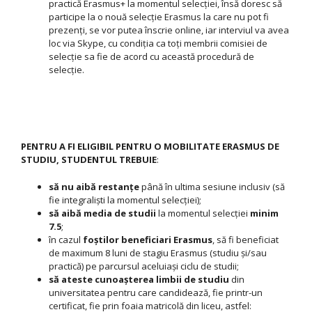
practică Erasmus+ la momentul selecției, însă doresc să
participe la o nouă selecție Erasmus la care nu pot fi
prezenți, se vor putea înscrie online, iar interviul va avea
loc via Skype, cu condiția ca toți membrii comisiei de
selecție sa fie de acord cu această procedură de
selecție.
PENTRU A FI ELIGIBIL PENTRU O MOBILITATE ERASMUS DE
STUDIU, STUDENTUL TREBUIE
:
să nu aibă restanţe
până în ultima sesiune inclusiv (să
fie integraliști la momentul selecției);
să aibă media de studii
la momentul selecției
minim
7.5
;
în cazul
foștilor beneficiari Erasmus
, să fi beneficiat
de maximum 8 luni de stagiu Erasmus (studiu şi/sau
practică) pe parcursul aceluiași ciclu de studii;
să ateste cunoaşterea limbii de studiu
din
universitatea pentru care candidează, fie printr-un
certificat, fie prin foaia matricolă din liceu, astfel: