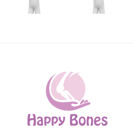
formare
psihopedagogică
psihopedagogică,
în regim
în regim
universitar
universitar