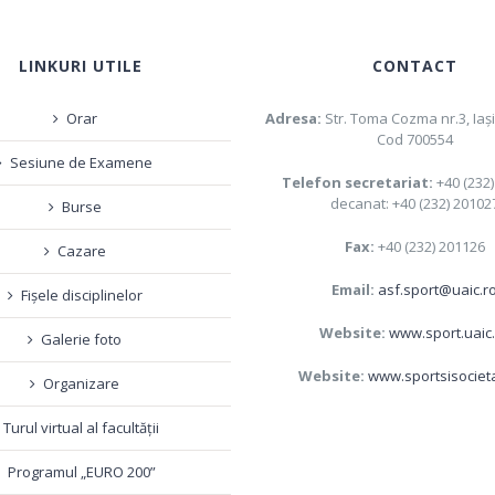
LINKURI UTILE
CONTACT
Orar
Adresa:
Str. Toma Cozma nr.3, Iaş
Cod 700554
Sesiune de Examene
Telefon secretariat:
+40 (232
decanat: +40 (232) 20102
Burse
Fax:
+40 (232) 201126
Cazare
Email:
asf.sport@uaic.r
Fișele disciplinelor
Website:
www.sport.uaic
Galerie foto
Website:
www.sportsisociet
Organizare
Turul virtual al facultății
Programul „EURO 200”