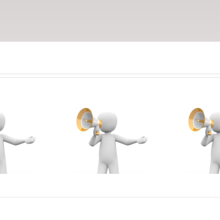
dmitere – la
ANUNȚ Absolvenți
Nivelul 1 al
MASTER – examen
ogramului de
de DISERTAȚIE
formare
(EFSȘ + FEC) –
opedagogică în
sesiunea iulie 2026
im universitar