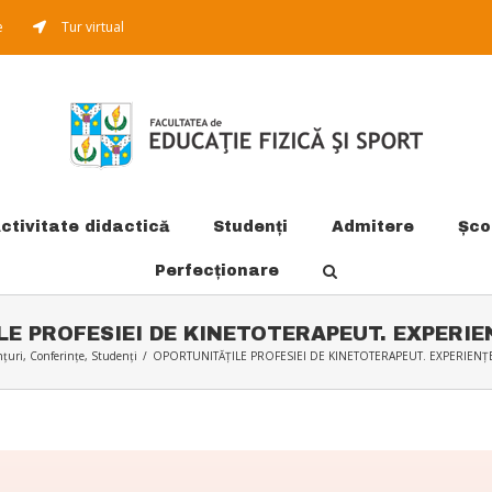
e
Tur virtual
ctivitate didactică
Studenți
Admitere
Şco
Perfecționare
E PROFESIEI DE KINETOTERAPEUT. EXPERIE
țuri
,
Conferințe
,
Studenți
/
OPORTUNITĂȚILE PROFESIEI DE KINETOTERAPEUT. EXPERIENȚE