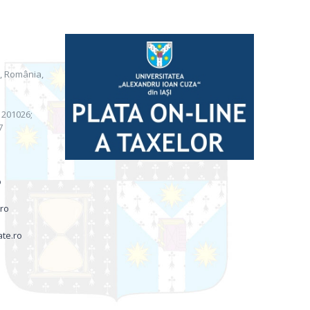
i, România,
) 201026;
7
o
.ro
ate.ro