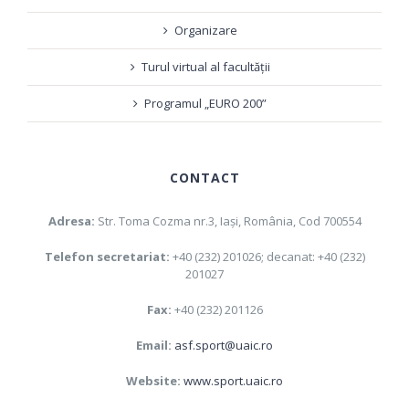
Organizare
Turul virtual al facultății
Programul „EURO 200”
CONTACT
Adresa:
Str. Toma Cozma nr.3, Iaşi, România, Cod 700554
Telefon secretariat:
+40 (232) 201026; decanat: +40 (232)
201027
Fax:
+40 (232) 201126
Email:
asf.sport@uaic.ro
Website:
www.sport.uaic.ro