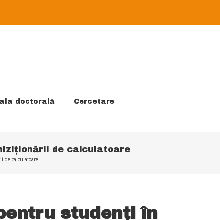
ala doctorală
Cercetare
iziționării de calculatoare
i de calculatoare
pentru studenți în