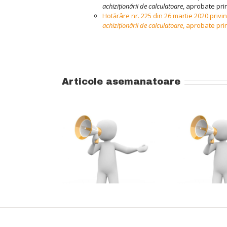
achiziționării de calculatoare
, aprobate pri
Hotărâre nr. 225 din 26 martie 2020 priv
achiziționării de calculatoare
, aprobate pri
Articole asemanatoare
Admitere – Nivelul
A
II (de aprofundare)
Ț Absolvenți
al programului de
ENȚĂ (EFS +
Pr
formare
 si KMS ) –
psihopedagogică,
nea iulie 2026
psih
în regim
reg
universitar