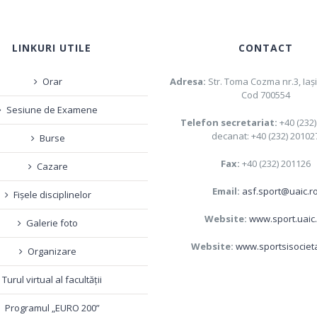
LINKURI UTILE
CONTACT
Orar
Adresa:
Str. Toma Cozma nr.3, Iaş
Cod 700554
Sesiune de Examene
Telefon secretariat:
+40 (232
decanat: +40 (232) 20102
Burse
Fax:
+40 (232) 201126
Cazare
Email:
asf.sport@uaic.r
Fișele disciplinelor
Website:
www.sport.uaic
Galerie foto
Website:
www.sportsisociet
Organizare
Turul virtual al facultății
Programul „EURO 200”