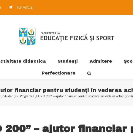
e
Tur virtual
ctivitate didactică
Studenți
Admitere
Şco
Perfecționare
tor financiar pentru studenți în vederea ach
i
,
Studenți
/
Programul „EURO 200” – ajutor financiar pentru studenți în vederea achiziționări
00” – ajutor financiar 