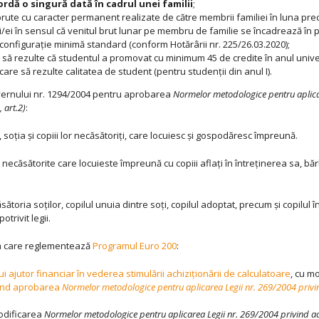
ordă o singură dată în cadrul unei familii
;
 brute cu caracter permanent realizate de către membrii familiei în luna prec
ei în sensul că venitul brut lunar pe membru de familie se încadrează în pl
 configurație minimă standard (conform Hotărârii nr. 225/26.03.2020);
 să rezulte că studentul a promovat cu minimum 45 de credite în anul univer
care să rezulte calitatea de student (pentru studenții din anul I).
vernului nr. 1294/2004 pentru aprobarea
Normelor metodologice pentru aplica
 art.2)
:
, soția și copiii lor necăsătoriți, care locuiesc și gospodăresc împreună.
necăsătorite care locuieste împreună cu copiii aflați în întreținerea sa, bărba
ăsătoria soților, copilul unuia dintre soți, copilul adoptat, precum și copilul
otrivit legii.
ția care reglementează
Programul Euro 200
:
 ajutor financiar în vederea stimulării achiziţionării de calculatoare
, cu mo
vind aprobarea
Normelor metodologice pentru aplicarea Legii nr. 269/2004 privin
modificarea
Normelor metodologice pentru aplicarea Legii nr. 269/2004 privind aco