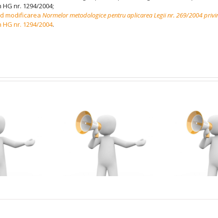
n HG nr. 1294/2004;
ind modificarea
Normelor metodologice pentru aplicarea Legii nr. 269/2004 privin
n HG nr. 1294/2004
.
dmitere – la
ANUNȚ Absolvenți
Nivelul 1 al
MASTER – examen
ogramului de
de DISERTAȚIE
formare
(EFSȘ + FEC) –
opedagogică în
sesiunea iulie 2026
im universitar