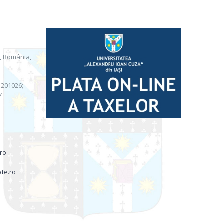
i, România,
) 201026;
7
o
.ro
ate.ro