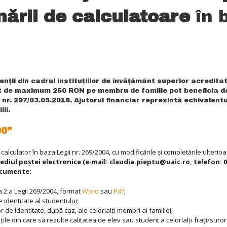
nării de calculatoare
în b
ții din cadrul instituțiilor de învățământ superior acredita
brut de maximum 250 RON pe membru de familie pot beneficia de
nr. 297/03.05.2018. Ajutorul financiar reprezintă echivalentul
ii.
00”
calculator în baza Legii nr. 269/2004, cu modificările și completările ulterio
ediul poştei electronice (e-mail: claudia.pieptu@uaic.ro, telefon: 02
documente:
 2 a Legii 269/2004, format
Word
sau
Pdf
;
e identitate al studentului;
r de identitate, după caz, ale celorlalți membri ai familiei;
țile din care să rezulte calitatea de elev sau student a celorlalți frați/suro