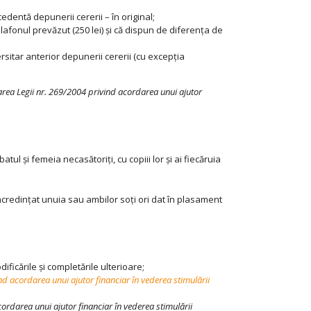
edentă depunerii cererii – în original;
afonul prevăzut (250 lei) și că dispun de diferența de
sitar anterior depunerii cererii (cu excepția
rea Legii nr. 269/2004 privind acordarea unui ajutor
tul și femeia necasătoriți, cu copiii lor și ai fiecăruia
 încredințat unuia sau ambilor soți ori dat în plasament
dificările şi completările ulterioare;
d acordarea unui ajutor financiar în
vederea stimulării
rdarea unui ajutor financiar în vederea stimulării