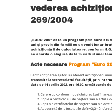
vederea achizițio
269/2004
„EURO 200” este un program prin care studen
ani și provin din familii cu un venit lunar 
achiziționării de calculatoare, conform H.G. 
se acordă o singură dată în cadrul unei famil
Acte necesare
Program “Euro 2
Pentru obținerea ajutorului aferent achiziționării unui 
transmite la secretariatul facultăţii, prin interm
data de 14 aprilie 2022, ora 16.00, următoarele 
Cerere tip conform modelului prevăzut în anexa
Copie a certificatului de naștere sau a actului d
Copii ale certificatelor de naștere sau ale actelo
Adeverință de la instituțiile de învățământ/unită