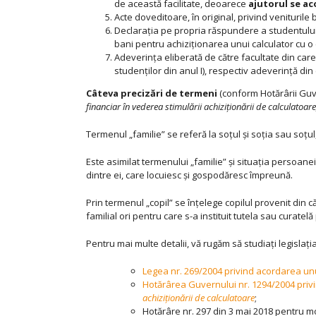
de această facilitate, deoarece
ajutorul se ac
Acte doveditoare, în original, privind veniturile
Declarația pe propria răspundere a studentului/
bani pentru achiziționarea unui calculator cu o
Adeverința eliberată de către facultate din care
studenților din anul I), respectiv adeverință din 
Câteva precizări de termeni
(conform Hotărârii Gu
financiar în vederea stimulării achiziţionării de calculatoare,
Termenul „familie” se referă la soțul și soția sau soțul
Este asimilat termenului „familie” și situația persoanei 
dintre ei, care locuiesc și gospodăresc împreună.
Prin termenul „copil” se înțelege copilul provenit din c
familial ori pentru care s-a instituit tutela sau curatelă p
Pentru mai multe detalii, vă rugăm să studiaţi legisla
Legea nr. 269/2004 privind acordarea unui
Hotărârea Guvernului nr. 1294/2004 pri
achiziţionării de calculatoare
;
Hotărâre nr. 297 din 3 mai 2018 pentru 