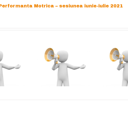
Performanta Motrica – sesiunea iunie-iulie 2021
dmitere – la
ANUNȚ Absolvenți
Nivelul 1 al
MASTER – examen
ogramului de
de DISERTAȚIE
formare
(EFSȘ + FEC) –
opedagogică în
sesiunea iulie 2026
im universitar