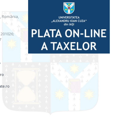
i, România,
) 201026;
7
o
.ro
ate.ro