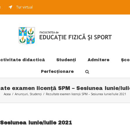
e
Tur virtual
ctivitate didactică
Studenți
Admitere
Şco
Perfecționare
ate examen licență SPM – Sesiunea Iunie/Iul
Acasa
/
Anunțuri
,
Studenți
/
Rezultate examen licență SPM – Sesiunea Iunie/Iulie 2021
Sesiunea Iunie/Iulie 2021