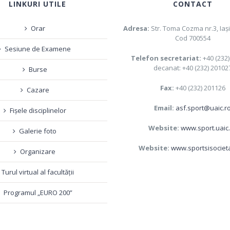
LINKURI UTILE
CONTACT
Orar
Adresa:
Str. Toma Cozma nr.3, Iaş
Cod 700554
Sesiune de Examene
Telefon secretariat:
+40 (232
decanat: +40 (232) 20102
Burse
Fax:
+40 (232) 201126
Cazare
Email:
asf.sport@uaic.r
Fișele disciplinelor
Website:
www.sport.uaic
Galerie foto
Website:
www.sportsisociet
Organizare
Turul virtual al facultății
Programul „EURO 200”