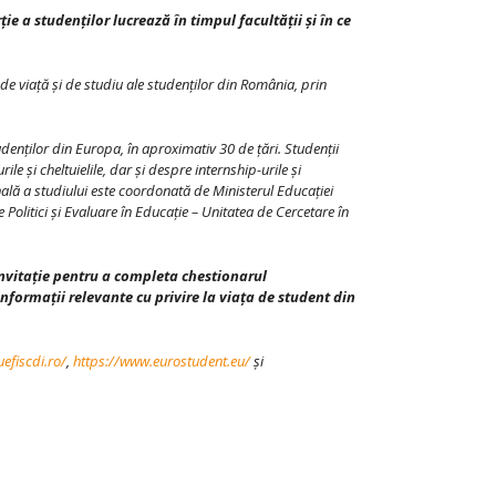
e a studenților lucrează în timpul facultății și în ce
de viață şi de studiu ale studenților din România, prin
enților din Europa, în aproximativ 30 de țări. Studenții
ile și cheltuielile, dar și despre internship-urile și
nală a studiului este coordonată de Ministerul Educației
Politici și Evaluare în Educație – Unitatea de Cercetare în
 invitație pentru a completa chestionarul
informații relevante cu privire la viața de student din
efiscdi.ro/
,
https://www.eurostudent.eu/
și