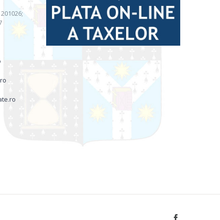
) 201026;
7
o
.ro
ate.ro
Facebook