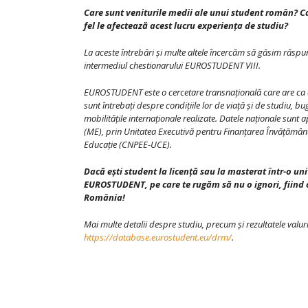
Care sunt veniturile medii ale unui student român? Car
fel le afectează acest lucru experiența de studiu?
La aceste întrebări și multe altele încercăm să găsim răspun
intermediul chestionarului EUROSTUDENT VIII.
EUROSTUDENT este o cercetare transnațională care are ca obi
sunt întrebați despre condițiile lor de viață şi de studiu, bug
mobilitățile internaționale realizate. Datele naționale sunt
(ME), prin Unitatea Executivă pentru Finanțarea Învățământulu
Educație (CNPEE-UCE).
Dacă ești student la licență sau la masterat într-o un
EUROSTUDENT, pe care te rugăm să nu o ignori, fiind o o
România!
Mai multe detalii despre studiu, precum și rezultatele valu
https://database.eurostudent.eu/drm/
.