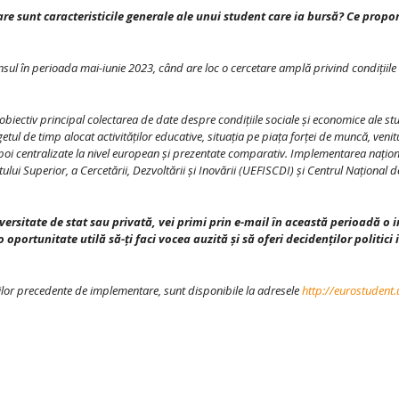
e sunt caracteristicile generale ale unui student care ia bursă? Ce proporți
sul în perioada mai-iunie 2023, când are loc o cercetare amplă privind condițiile 
ectiv principal colectarea de date despre condițiile sociale și economice ale stud
etul de timp alocat activităților educative, situația pe piața forței de muncă, venitur
 apoi centralizate la nivel european și prezentate comparativ. Implementarea națio
i Superior, a Cercetării, Dezvoltării și Inovării (UEFISCDI) și Centrul Național de 
iversitate de stat sau privată, vei primi prin e-mail în această perioadă o
portunitate utilă să-ți faci vocea auzită și să oferi decidenților politici 
rilor precedente de implementare, sunt disponibile la adresele
http://eurostudent.u