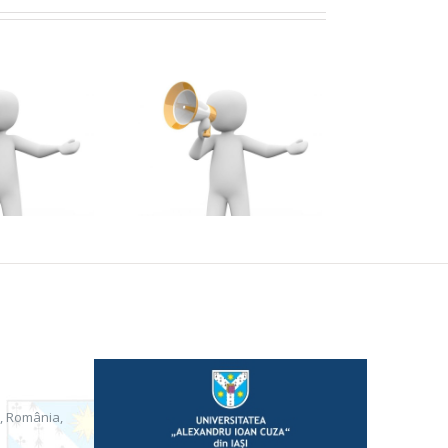
Cererile de
transfer
i, România,