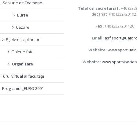
Sesiune de Examene
Telefon secretariat:
+40 (232
decanat: +40 (232) 20102
Burse
Fax:
+40 (232) 201126
Cazare
Email:
asf.sport@uaic.r
Fișele disciplinelor
Website:
www.sport.uaic
Galerie foto
Website:
www.sportsisociet
Organizare
Turul virtual al facultății
Programul „EURO 200”