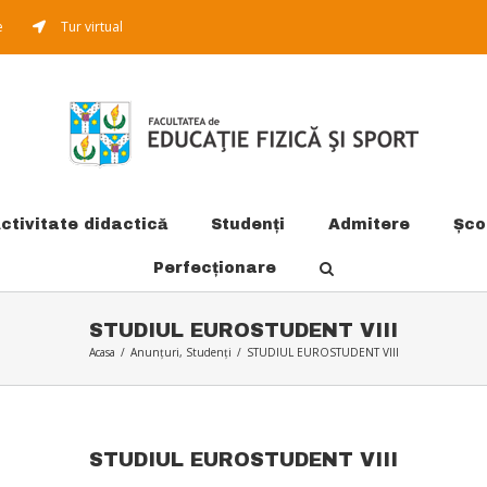
e
Tur virtual
ctivitate didactică
Studenți
Admitere
Şco
Perfecționare
STUDIUL EUROSTUDENT VIII
Acasa
/
Anunțuri
,
Studenți
/
STUDIUL EUROSTUDENT VIII
STUDIUL EUROSTUDENT VIII