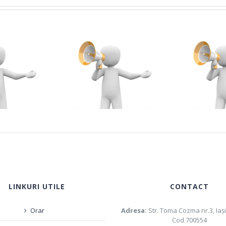
dmitere – la
ANUNȚ Absolvenți
Nivelul 1 al
MASTER – examen
ogramului de
de DISERTAȚIE
formare
(EFSȘ + FEC) –
opedagogică în
sesiunea iulie 2026
im universitar
LINKURI UTILE
CONTACT
Orar
Adresa:
Str. Toma Cozma nr.3, Iaş
Cod 700554