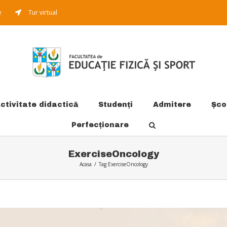
e
Tur virtual
ctivitate didactică
Studenți
Admitere
Şco
Perfecționare
ExerciseOncology
Acasa
/
Tag:
ExerciseOncology