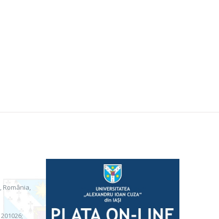
i, România,
) 201026;