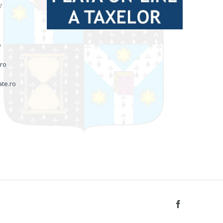
7
o
.ro
ate.ro
Facebook