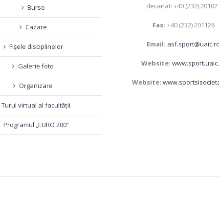
decanat: +40 (232) 20102
Burse
Fax:
+40 (232) 201126
Cazare
Email:
asf.sport@uaic.r
Fișele disciplinelor
Website:
www.sport.uaic
Galerie foto
Website:
www.sportsisociet
Organizare
Turul virtual al facultății
Programul „EURO 200”