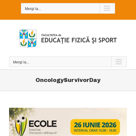
Skip
to
Mergi la...
content
Mergi la...
OncologySurvivorDay