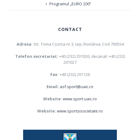
Programul „EURO 200”
CONTACT
Adresa:
Str. Toma Cozma nr.3, Iaşi, România, Cod 700554
Telefon secretariat:
+40 (232) 201026; decanat: +40 (232)
201027
Fax:
+40 (232) 201126
Email:
asf.sport@uaic.ro
Website:
www.sport.uaic.ro
Website:
www.sportsisocietate.ro