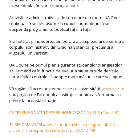
aceste deplasări vor fi reprogramate.
Activitățile administrative și de cercetare din cadrul UAIC vor
continua să se desfășoare în condiții normale, însă se
suspendă programul cu publicul față în față.
S-a hotărât și închiderea temporară a complexului de sere și a
corpului administrativ din Grădina Botanică, precum și a
Muzeului Universității.
UAIC pune pe primul plan siguranța studenților și angajaților
săi, urmând ca în funcție de evoluția situației și de deciziile
autorităților centrale să adopte toate măsurile care se impun.
Vă rugăm să accesați periodic site-ul Universității,
www.uaic.ro
,
sau pagina de Facebook a instituției, pentru a vă informa cu
privire la această situație.
CE TREBUIE SĂ ȘTIȚI DESPRE NOUL CORONAVIRUS (Covid-19)
15 RECOMANDĂRI privind conduita socială responsabilă în
prevenirea răspândirii coronavirus (COVID-19)