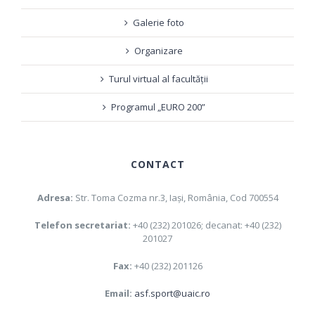
Galerie foto
Organizare
Turul virtual al facultății
Programul „EURO 200”
CONTACT
Adresa:
Str. Toma Cozma nr.3, Iaşi, România, Cod 700554
Telefon secretariat:
+40 (232) 201026; decanat: +40 (232)
201027
Fax:
+40 (232) 201126
Email:
asf.sport@uaic.ro