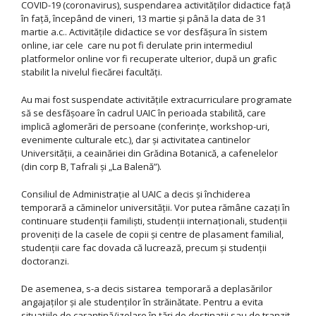
COVID-19 (coronavirus), suspendarea activităților didactice față
în față, începând de vineri, 13 martie și până la data de 31
martie a.c.. Activitățile didactice se vor desfășura în sistem
online, iar cele care nu pot fi derulate prin intermediul
platformelor online vor fi recuperate ulterior, după un grafic
stabilit la nivelul fiecărei facultăți.
Au mai fost suspendate activitățile extracurriculare programate
să se desfășoare în cadrul UAIC în perioada stabilită, care
implică aglomerări de persoane (conferințe, workshop-uri,
evenimente culturale etc.), dar și activitatea cantinelor
Universității, a ceainăriei din Grădina Botanică, a cafenelelor
(din corp B, Tafrali și „La Balenă”).
Consiliul de Administrație al UAIC a decis și închiderea
temporară a căminelor universității. Vor putea rămâne cazați în
continuare studenții familiști, studenții internaționali, studenții
proveniți de la casele de copii și centre de plasament familial,
studenții care fac dovada că lucrează, precum și studenții
doctoranzi.
De asemenea, s-a decis sistarea temporară a deplasărilor
angajaților și ale studenților în străinătate. Pentru a evita
situațiile de carantină/izolare în țări de destinații sau de tranzit,