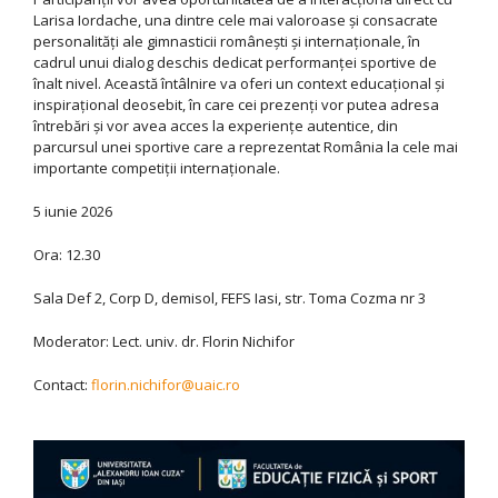
Larisa Iordache, una dintre cele mai valoroase și consacrate
personalități ale gimnasticii românești și internaționale, în
cadrul unui dialog deschis dedicat performanței sportive de
înalt nivel. Această întâlnire va oferi un context educațional și
inspirațional deosebit, în care cei prezenți vor putea adresa
întrebări și vor avea acces la experiențe autentice, din
parcursul unei sportive care a reprezentat România la cele mai
importante competiții internaționale.
5 iunie 2026
Ora: 12.30
Sala Def 2, Corp D, demisol, FEFS Iasi, str. Toma Cozma nr 3
Moderator: Lect. univ. dr. Florin Nichifor
Contact:
florin.nichifor@uaic.ro