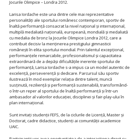
Jocurile Olimpice – Londra 2012.
Larisa Iordache este una dintre cele mai reprezentative
personalități ale sportului românesc contemporan, sportiv de
înaltă performanță consacrat la nivel național și internațional,
multiplă medaliată națională, europeană, mondială și medaliată
cu medalia de bronz la Jocurile Olimpice Londra 2012, care a
contribuit decisiv la menținerea prestigiului gimnasticii
românești în elita sportului mondial. Prin talentul excepțional,
performanțele remarcabile, profesionalismul și capacitatea
extraordinară de a depăși dificultățile inerente sportului de
performanță, Larisa Iordache s-a impus ca un model autentic de
excelență, perseverență și dedicare. Parcursul său sportiv
ilustrează în mod exemplar relația dintre talent, muncă
susținută, reziliență și performanță sustenabilă, transformând-
o într-un reper al sportului de înaltă performanță și într-un
ambasador al valorilor educației, disciplinei și fair-play-ului în
plan internațional.
Sunt invitați studenții FEFS, de la ciclurile de Licență, Master și
Doctorat, cadre didactice, studenți ai comunității academice
UAIC.
Participanții vor avea oportunitatea de a interacționa direct cu