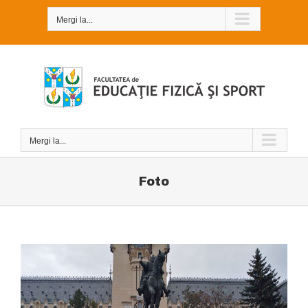
Skip
to
Mergi la...
content
Mergi la...
Foto