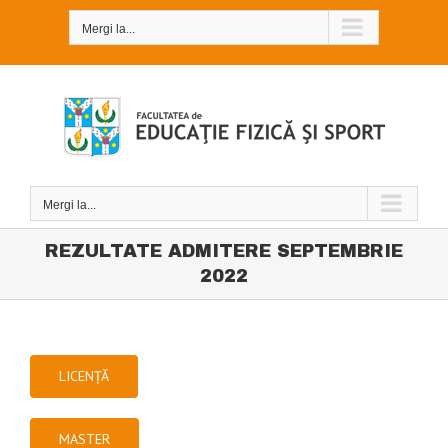
Skip
to
Mergi la...
content
Mergi la...
REZULTATE ADMITERE SEPTEMBRIE
2022
LICENȚĂ
MASTER