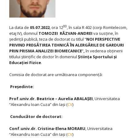
00
La data de
05.07.2022
, ora 12
, în sala R 402 (corp Romtelecom,
etaj IV), domnul
TOMOZEI RĂZVAN-ANDREI
va susţine, în
şedinţă publică, teza de doctorat cu titlul “
NOI PERSPECTIVE
PRIVIND PREGĂTIREA TEHNICĂ ÎN ALERGĂRILE DE GARDURI
PRIN PRISMA ANALIZEI BIOMECANICE
”
,
în vederea obţinerii
titlului ştiinţific de doctor în domeniul
Ştiinţa Sportului şi
Educaţiei Fizice
.
Comisia de doctorat are următoarea componenţă:
Preşedinte:
Prof.univ.dr. Beatrice – Aurelia ABALAŞEI
, Universitatea
“Alexandru Ioan Cuza” din Iaşi (
CV
)
Conducător de doctorat:
Conf.univ.dr. Cristina-Elena MORARU
, Universitatea
“Alexandru Ioan Cuza” din Iaşi (
CV
)