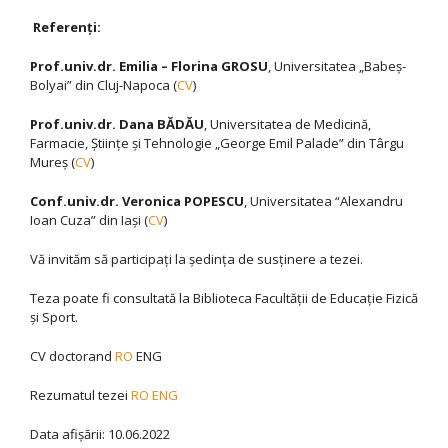
Referenţi:
Prof.univ.dr. Emilia – Florina GROSU
, Universitatea „Babeş-
Bolyai” din Cluj-Napoca (
CV
)
Prof.univ.dr. Dana BĂDĂU
, Universitatea de Medicină,
Farmacie, Ştiinţe şi Tehnologie „George Emil Palade” din Târgu
Mureş (
CV
)
Conf.univ.dr. Veronica POPESCU
, Universitatea “Alexandru
Ioan Cuza” din Iaşi (
CV
)
Vă invităm să participaţi la şedinţa de susţinere a tezei.
Teza poate fi consultată la Biblioteca Facultăţii de Educaţie Fizică
şi Sport.
CV doctorand
RO
ENG
Rezumatul tezei
RO
ENG
Data afişării: 10.06.2022