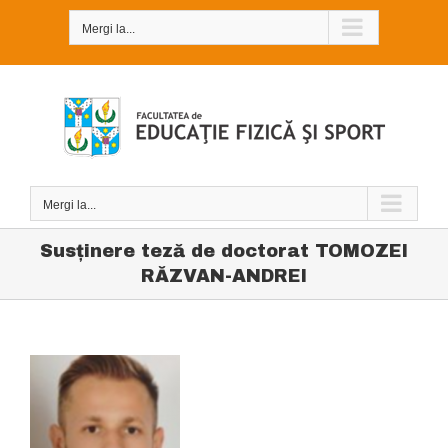
Skip
to
Mergi la...
content
Mergi la...
Susţinere teză de doctorat TOMOZEI
RĂZVAN-ANDREI