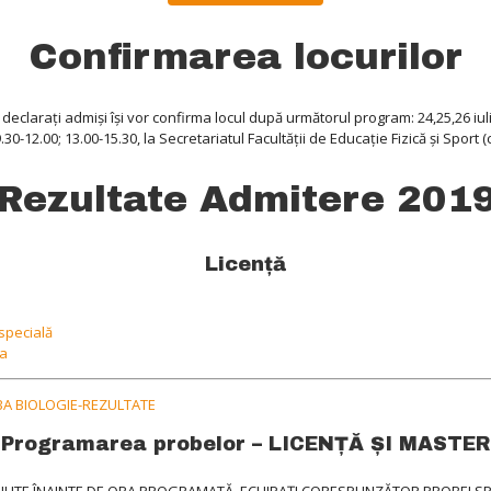
Confirmarea locurilor
declarați admiși își vor confirma locul după următorul program: 24,25,26 iuli
.30-12.00; 13.00-15.30, la Secretariatul Facultății de Educație Fizică și Sport (
Rezultate Admitere 201
Licență
 specială
ca
OBA BIOLOGIE-REZULTATE
Programarea probelor – LICENȚĂ ȘI MASTER
INUTE ÎNAINTE DE ORA PROGRAMATĂ, ECHIPAŢI CORESPUNZĂTOR PROBEI SPOR