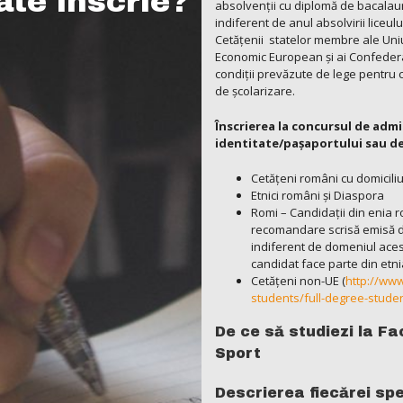
ate înscrie?
absolvenţii cu diplomă de bacalau
indiferent de anul absolvirii liceulu
Cetăţenii statelor membre ale Uniu
Economic European şi ai Confederaţ
condiţii prevăzute de lege pentru c
de şcolarizare.
Înscrierea la concursul de admi
identitate/paşaportului sau de
Cetățeni români cu domiciliu
Etnici români și Diaspora
Romi – Candidaţii din enia ro
recomandare scrisă emisă de 
indiferent de domeniul acest
candidat face parte din etni
Cetățeni non-UE (
http://www
students/full-degree-stude
De ce să studiezi la Fa
Sport
Descrierea fiecărei spe