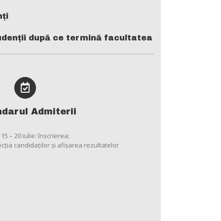
ți
denții după ce termină facultatea
darul Admiterii
15 – 20 iulie: înscrierea;
lecţia candidaţilor şi afişarea rezultatelor