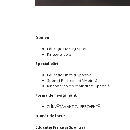
Domenii
Educație Fizică și Sport
Kinetoterapie
Specializări
Educație Fizică și Sportivă
Sport și Performanță Motrică
Kinetoterapie și Motricitate Specială
Forma de învățământ
ZI
ÎNVĂŢĂMÂNT CU FRECVENŢĂ
Număr de locuri
Educaţie Fizică şi Sportivă