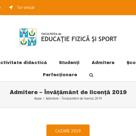
e
Tur virtual
ctivitate didactică
Studenți
Admitere
Şco
Perfecționare
Admitere – Învățământ de licență 2019
Acasa
/
Admitere – Învățământ de licență 2019
CAZARE 2019