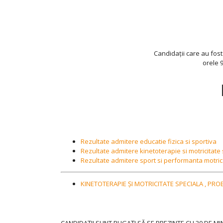
Candidații care au fost 
orele 9
Rezultate admitere educatie fizica si sportiva
Rezultate admitere kinetoterapie si motricitate
Rezultate admitere sport si performanta motri
KINETOTERAPIE ŞI MOTRICITATE SPECIALA , PR
CANDIDAŢII SUNT RUGAŢI SĂ SE PREZINTE CU 30 DE M