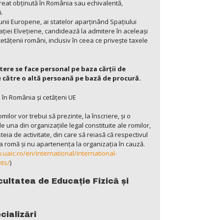
reat obţinută în România sau echivalentă,
i.
nii Europene, ai statelor aparţinând Spaţiului
iei Elveţiene, candidează la admitere în aceleaşi
etăţenii români, inclusiv în ceea ce priveşte taxele
tere se face personal pe baza cărţii de
 către o altă persoană pe bază de procură.
 în România și cetățeni UE
milor vor trebui să prezinte, la înscriere, şi o
una din organizaţiile legal constituite ale romilor,
eia de activitate, din care să reiasă că respectivul
a romă și nu apartenența la organizaţia în cauză.
.uaic.ro/en/international/international-
nts/
)
cultatea de Educație Fizică și
cializări