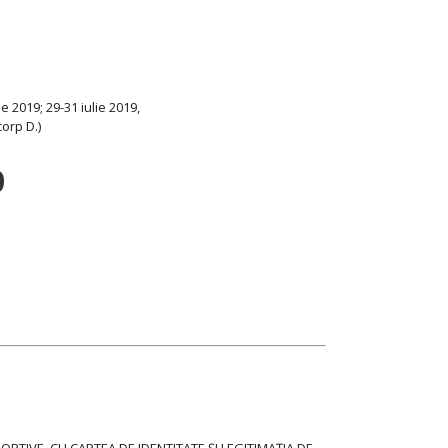
e 2019; 29-31 iulie 2019,
corp D.)
9
TIVE, CU CARTEA DE IDENTITATE ŞI LEGITIMAŢIA DE