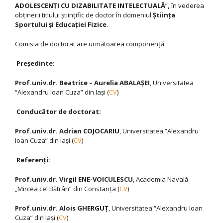
ADOLESCENŢI CU DIZABILITATE INTELECTUALĂ
”
,
în vederea
obţinerii titlului ştiinţific de doctor în domeniul
Ştiinţa
Sportului şi Educaţiei Fizice
.
Comisia de doctorat are următoarea componenţă:
Preşedinte:
Prof.univ.dr. Beatrice – Aurelia ABALAŞEI
, Universitatea
“Alexandru Ioan Cuza” din Iaşi (
CV
)
Conducător de doctorat:
Prof.univ.dr. Adrian COJOCARIU
, Universitatea “Alexandru
Ioan Cuza” din Iaşi (
CV
)
Referenţi:
Prof.univ.dr. Virgil ENE-VOICULESCU
, Academia Navală
„Mircea cel Bătrân” din Constanţa (
CV
)
Prof.univ.dr. Alois GHERGUŢ
, Universitatea “Alexandru Ioan
Cuza” din Iaşi (
CV
)