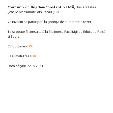
Conf.univ.dr. Bogdan-Constantin RAŢĂ
, Universitatea
„Vasile Alecsandri” din Bacău (
CV
)
Vă invităm să participaţi la şedinţa de susţinere a tezei.
Teza poate fi consultată la Biblioteca Facultăţii de Educaţie Fizică
şi Sport.
CV doctorand
RO
Rezumatul tezei
RO
Data afişării: 22.05.2023