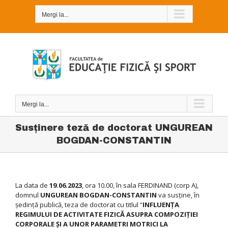
Skip
to
Mergi la...
content
Mergi la...
Susţinere teză de doctorat UNGUREAN
BOGDAN-CONSTANTIN
La data de
19.06.2023
, ora 10.00, în sala FERDINAND (corp A),
domnul
UNGUREAN BOGDAN-CONSTANTIN
va susţine, în
şedinţă publică, teza de doctorat cu titlul “
INFLUENŢA
REGIMULUI DE ACTIVITATE FIZICĂ ASUPRA COMPOZIŢIEI
CORPORALE ŞI A UNOR PARAMETRI MOTRICI LA