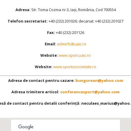
Adresa:
Str. Toma Cozma nr.3, Iaşi, România, Cod 700554
Telefon secretariat:
+40 (232) 201026; decanat: +40 (232) 201027
Fax:
+40 (232) 201126
Email:
admefs@uaic.ro
Website:
www.sport.uaic.ro
Website:
www.sportsisocietate.ro
Adresa de contact pentru cazare:
bungurean@yahoo.com
Adresa trimitere articol:
conferencesport@yahoo.com
esă de contact pentru detalii conferință: neculaes_marius@yahoo