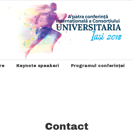
re
Keynote speakeri
Programul conferinței
Contact