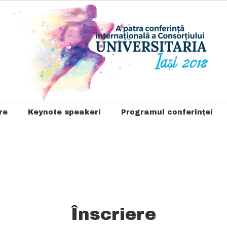
re
Keynote speakeri
Programul conferinței
Înscriere