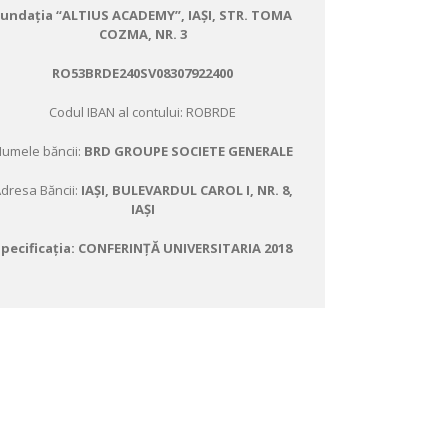
Fundația “ALTIUS ACADEMY”
, IAȘI, STR. TOMA
COZMA, NR. 3
RO53BRDE240SV08307922400
Codul IBAN al contului: ROBRDE
umele băncii:
BRD GROUPE SOCIETE GENERALE
dresa Băncii:
IAȘI, BULEVARDUL CAROL I, NR. 8,
IAȘI
Specificația: CONFERINȚĂ UNIVERSITARIA 2018