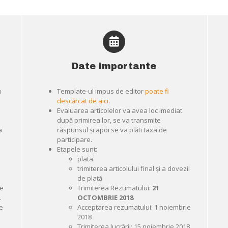
Date importante
u
Template-ul impus de editor
poate fi
descărcat de aici
.
Evaluarea articolelor va avea loc imediat
după primirea lor, se va transmite
a
răspunsul și apoi se va plăti taxa de
participare.
Etapele sunt:
plata
trimiterea articolului final și a dovezii
de plată
se
Trimiterea Rezumatului:
21
.
OCTOMBRIE 2018
ie
Acceptarea rezumatului: 1 noiembrie
2018
Trimiterea lucrării: 15 noiembrie 2018