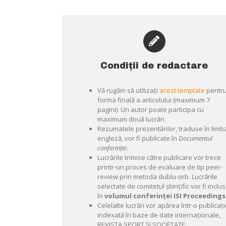
Condiții de redactare
Vă rugăm să utilizaţi
acest template
pentr
forma finală a articolului (maximum 7
pagini). Un autor poate participa cu
maximum două lucrări.
Rezumatele prezentărilor, traduse în limb
engleză, vor fi publicate în
Documentul
conferinţei
.
Lucrările trimise către publicare vor trece
printr-un proces de evaluare de tip peer-
review prin metoda dublu-orb. Lucrările
selectate de comitetul ştiinţific vor fi inclu
în
volumul conferinţei ISI Proceedings
Celelalte lucrări vor apărea într-o publicaţ
indexată în baze de date internaționale,
REVISTA SPORT ȘI SOCIETATE: